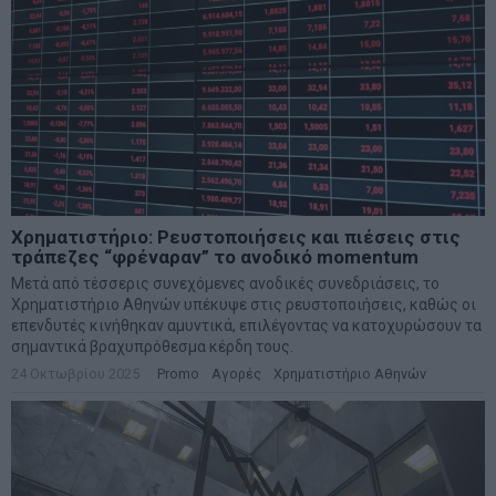
Χρηματιστήριο: Ρευστοποιήσεις και πιέσεις στις
τράπεζες “φρέναραν” το ανοδικό momentum
Μετά από τέσσερις συνεχόμενες ανοδικές συνεδριάσεις, το
Χρηματιστήριο Αθηνών υπέκυψε στις ρευστοποιήσεις, καθώς οι
επενδυτές κινήθηκαν αμυντικά, επιλέγοντας να κατοχυρώσουν τα
σημαντικά βραχυπρόθεσμα κέρδη τους.
24 Οκτωβρίου 2025
Promo
·
Αγορές
·
Χρηματιστήριο Αθηνών