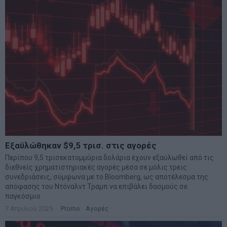
Εξαϋλώθηκαν $9,5 τρισ. στις αγορές
Περίπου 9,5 τρισεκατομμύρια δολάρια έχουν εξαϋλωθεί από τις
διεθνείς χρηματιστηριακές αγορές μέσα σε μόλις τρεις
συνεδριάσεις, σύμφωνα με το Bloomberg, ως αποτέλεσμα της
απόφασης του Ντόναλντ Τραμπ να επιβάλει δασμούς σε
παγκόσμιο
7 Απριλίου 2025
Promo
·
Αγορές