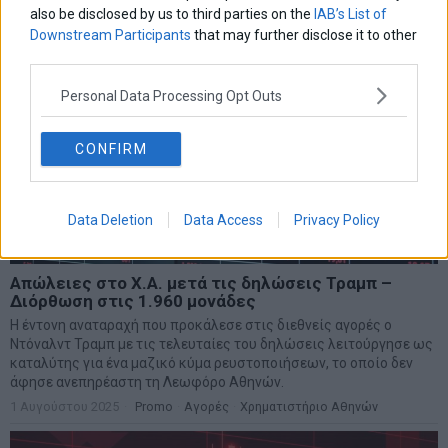
also be disclosed by us to third parties on the
IAB’s List of
Downstream Participants
that may further disclose it to other
third parties.
Personal Data Processing Opt Outs
CONFIRM
Data Deletion
Data Access
Privacy Policy
Απώλειες στο Χ.Α. μετά τις δηλώσεις Τραμπ –
Διόρθωση στις 1.960 μονάδες
Η έντονη αναταραχή που προκάλεσε στις διεθνείς αγορές ο
Ντόναλντ Τραμπ με τις τελευταίες του δηλώσεις λειτούργησε ως
καταλύτης για ένα μαζικό κύμα ρευστοποιήσεων, το οποίο δεν
άφησε ανεπηρέαστη τη Λεωφόρο Αθηνών.
1 Αυγούστου 2025
Promo
·
Αγορές
·
Χρηματιστήριο Αθηνών