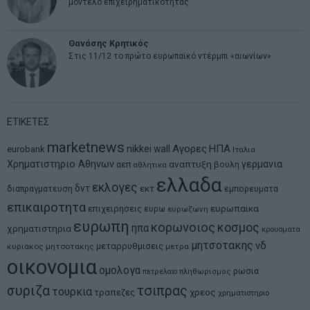
μοντέλο επιχειρηματικότητας
Θανάσης Κρητικός
Στις 11/12 το πρώτο ευρωπαϊκό ντέρμπι «αιωνίων»
ΕΤΙΚΕΤΕΣ
marketnews
Αγορες
ΗΠΑ
nikkei
wall
eurobank
Ιταλια
Χρηματιστηριο Αθηνων
αναπτυξη
γερμανια
αεπ
βουλη
αθλητικα
ελλαδα
εκλογες
δντ
εκτ
διαπραγματευση
εμπορευματα
επικαιροτητα
ευρωπαικα
επιχειρησεις
ευρω
ευρωζωνη
ευρωπη
κορωνοιος
κοσμος
ηπα
χρηματιστηρια
κρουσματα
μητσοτακης
νδ
μεταρρυθμισεις
κυριακος μητσοτακης
μετρα
οικονομια
ομολογα
ρωσια
πετρελαιο
πληθωρισμος
συριζα
τσιπρας
τουρκια
τραπεζες
χρεος
χρηματιστηριο