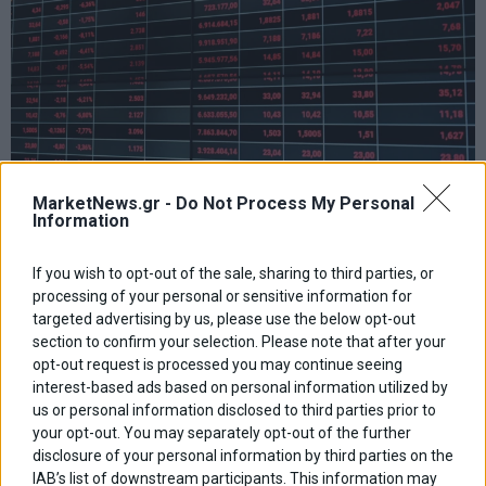
MarketNews.gr -
Do Not Process My Personal
Information
Τράπεζες στο «κόκκινο», CrediaBank στο επίκεντρο
– Διόρθωση στο Χρηματιστήριο
If you wish to opt-out of the sale, sharing to third parties, or
Τέλος στο ανοδικό σερί του Αυγούστου έδωσε σήμερα η αγορά
processing of your personal or sensitive information for
της Αθήνας, με τον Γενικό Δείκτη να διορθώνει χαμηλότερα από
targeted advertising by us, please use the below opt-out
τις 2.100 μονάδες. Ειδικότερα, έκλεισε στις 2.092,32 μονάδες με
section to confirm your selection. Please note that after your
πτώση -1,59%, κοντά
opt-out request is processed you may continue seeing
18 Αυγούστου 2025
Promo
·
Αγορές
·
Χρηματιστήριο Αθηνών
interest-based ads based on personal information utilized by
us or personal information disclosed to third parties prior to
your opt-out. You may separately opt-out of the further
disclosure of your personal information by third parties on the
IAB’s list of downstream participants. This information may