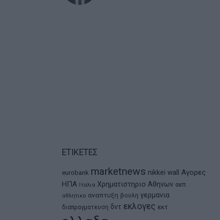
ΕΤΙΚΕΤΕΣ
marketnews
Αγορες
nikkei
wall
eurobank
ΗΠΑ
Χρηματιστηριο Αθηνων
αεπ
Ιταλια
αναπτυξη
γερμανια
βουλη
αθλητικα
εκλογες
δντ
εκτ
διαπραγματευση