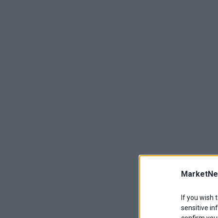
MarketNe
If you wish 
sensitive in
confirm your