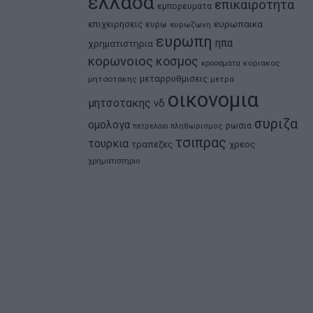
ελλαδα
επικαιροτητα
εμπορευματα
ευρωπαικα
επιχειρησεις
ευρω
ευρωζωνη
ευρωπη
ηπα
χρηματιστηρια
κορωνοιος
κοσμος
κρουσματα
κυριακος
μεταρρυθμισεις
μητσοτακης
μετρα
οικονομια
μητσοτακης
νδ
συριζα
ομολογα
ρωσια
πετρελαιο
πληθωρισμος
τσιπρας
τουρκια
τραπεζες
χρεος
χρηματιστηριο