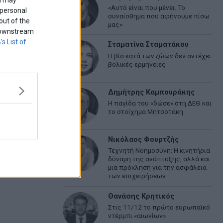
«Αυτό είναι που μένει. Το
 personal
συναίσθημα που αφήνουμε πίσω
out of the
μας»
f downstream
’s List of
Σταματίνα Σταματάκου
Η βία κατά των ζώων δεν αντέχει
βολικές ερμηνείες
Δημήτρης Καμπουράκης
Η παγίδα του «δώσε» στη ΔΕΘ και
το στοίχημα Μητσοτάκη
Νικόλαος Φουρτζής
Τεχνητή Νοημοσύνη: Η κινητήρια
δύναμη της ανάπτυξης, αλλά και
μια πρόκληση για την ασφάλεια
των επιχειρήσεων
Θανάσης Κρητικός
Στις 11/12 το πρώτο ευρωπαϊκό
ντέρμπι «αιωνίων»