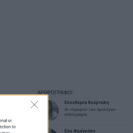
ΑΡΘΡΟΓΡΑΦΟΙ
Ελευθερία Κούρταλη
Οι «τιμωροί» των ομολόγων
επέστρεψαν
onal or
ection to
Εύη Φραγκάκη
ou may