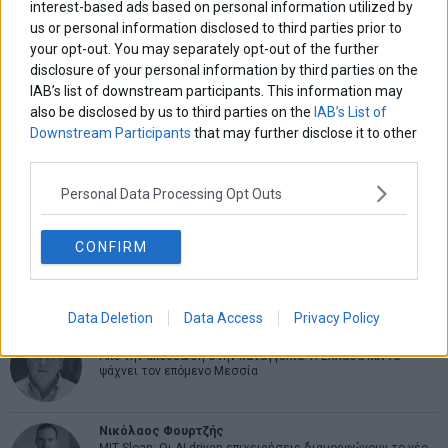
interest-based ads based on personal information utilized by
us or personal information disclosed to third parties prior to
ΑΡΘΡΟΓΡΑΦΟΙ
your opt-out. You may separately opt-out of the further
Ελευθερία Κούρταλη
disclosure of your personal information by third parties on the
Οι «τιμωροί» των ομολόγων επέστρεψαν
IAB’s list of downstream participants. This information may
also be disclosed by us to third parties on the
IAB’s List of
Downstream Participants
that may further disclose it to other
Εύη Φραγκάκη
third parties.
Η αληθινή παιδεία ξεκινά από την ψυχή…
Personal Data Processing Opt Outs
Σταματίνα Σταματάκου
CONFIRM
Η βία κατά των ζώων δεν αντέχει βολικές ερμηνείες
Data Deletion
Data Access
Privacy Policy
Δημήτρης Καμπουράκης
Από την αποθέωση στην καταγγελία: Η Ελλάδα πάντα
ψάχνει τον επόμενο Μεσσία
Νικόλαος Φουρτζής