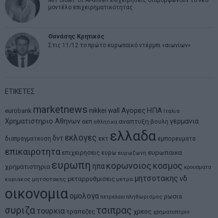
MIT Sloan: Οι AI-driven επιχειρήσεις διαμορφώνουν το νέο
μοντέλο επιχειρηματικότητας
Θανάσης Κρητικός
Στις 11/12 το πρώτο ευρωπαϊκό ντέρμπι «αιωνίων»
ΕΤΙΚΕΤΕΣ
marketnews
Αγορες
ΗΠΑ
nikkei
wall
eurobank
Ιταλια
Χρηματιστηριο Αθηνων
αναπτυξη
γερμανια
αεπ
βουλη
αθλητικα
ελλαδα
εκλογες
δντ
εκτ
διαπραγματευση
εμπορευματα
επικαιροτητα
ευρωπαικα
επιχειρησεις
ευρω
ευρωζωνη
ευρωπη
κορωνοιος
κοσμος
ηπα
χρηματιστηρια
κρουσματα
μητσοτακης
νδ
μεταρρυθμισεις
κυριακος μητσοτακης
μετρα
οικονομια
ομολογα
ρωσια
πετρελαιο
πληθωρισμος
συριζα
τσιπρας
τουρκια
τραπεζες
χρεος
χρηματιστηριο