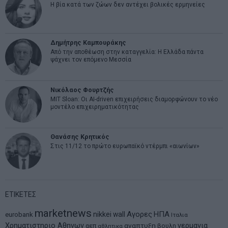
Η βία κατά των ζώων δεν αντέχει βολικές ερμηνείες
Δημήτρης Καμπουράκης
Από την αποθέωση στην καταγγελία: Η Ελλάδα πάντα
ψάχνει τον επόμενο Μεσσία
Νικόλαος Φουρτζής
MIT Sloan: Οι AI-driven επιχειρήσεις διαμορφώνουν το νέο
μοντέλο επιχειρηματικότητας
Θανάσης Κρητικός
Στις 11/12 το πρώτο ευρωπαϊκό ντέρμπι «αιωνίων»
ΕΤΙΚΕΤΕΣ
marketnews
Αγορες
ΗΠΑ
nikkei
wall
eurobank
Ιταλια
Χρηματιστηριο Αθηνων
αναπτυξη
γερμανια
αεπ
βουλη
αθλητικα