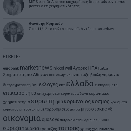
MIT Sloan: Οι AI-driven επιχειρήσεις διαμορφώνουν το νέο
μοντέλο επιχειρηματικότητας
Θανάσης Κρητικός
Στις 11/12 το πρώτο ευρωπαϊκό ντέρμπι «αιωνίων»
ΕΤΙΚΕΤΕΣ
marketnews
Αγορες
ΗΠΑ
nikkei
wall
eurobank
Ιταλια
Χρηματιστηριο Αθηνων
αναπτυξη
γερμανια
αεπ
βουλη
αθλητικα
ελλαδα
εκλογες
δντ
εκτ
διαπραγματευση
εμπορευματα
επικαιροτητα
ευρωπαικα
επιχειρησεις
ευρω
ευρωζωνη
ευρωπη
κορωνοιος
κοσμος
ηπα
χρηματιστηρια
κρουσματα
μητσοτακης
νδ
μεταρρυθμισεις
κυριακος μητσοτακης
μετρα
οικονομια
ομολογα
ρωσια
πετρελαιο
πληθωρισμος
συριζα
τσιπρας
τουρκια
τραπεζες
χρεος
χρηματιστηριο