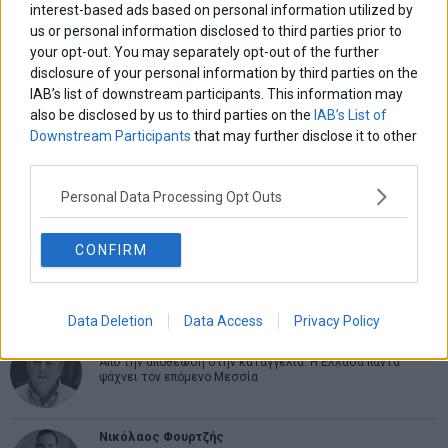
interest-based ads based on personal information utilized by
us or personal information disclosed to third parties prior to
ΑΡΘΡΟΓΡΑΦΟΙ
your opt-out. You may separately opt-out of the further
Ελευθερία Κούρταλη
disclosure of your personal information by third parties on the
Οι «τιμωροί» των ομολόγων επέστρεψαν
IAB’s list of downstream participants. This information may
also be disclosed by us to third parties on the
IAB’s List of
Downstream Participants
that may further disclose it to other
third parties.
Εύη Φραγκάκη
Η αληθινή παιδεία ξεκινά από την ψυχή…
Personal Data Processing Opt Outs
CONFIRM
Σταματίνα Σταματάκου
Η βία κατά των ζώων δεν αντέχει βολικές ερμηνείες
Data Deletion
Data Access
Privacy Policy
Δημήτρης Καμπουράκης
Από την αποθέωση στην καταγγελία: Η Ελλάδα πάντα
ψάχνει τον επόμενο Μεσσία
Νικόλαος Φουρτζής