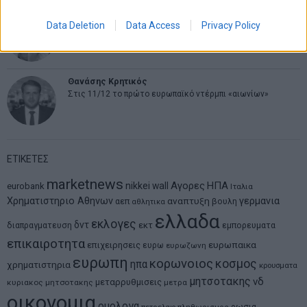
Νικόλαος Φουρτζής
Data Deletion
Data Access
Privacy Policy
MIT Sloan: Οι AI-driven επιχειρήσεις διαμορφώνουν το νέο
μοντέλο επιχειρηματικότητας
Θανάσης Κρητικός
Στις 11/12 το πρώτο ευρωπαϊκό ντέρμπι «αιωνίων»
ΕΤΙΚΕΤΕΣ
marketnews
Αγορες
ΗΠΑ
nikkei
wall
eurobank
Ιταλια
Χρηματιστηριο Αθηνων
αναπτυξη
γερμανια
αεπ
βουλη
αθλητικα
ελλαδα
εκλογες
δντ
εκτ
διαπραγματευση
εμπορευματα
επικαιροτητα
ευρωπαικα
επιχειρησεις
ευρω
ευρωζωνη
ευρωπη
κορωνοιος
κοσμος
ηπα
χρηματιστηρια
κρουσματα
μητσοτακης
νδ
μεταρρυθμισεις
κυριακος μητσοτακης
μετρα
οικονομια
ομολογα
ρωσια