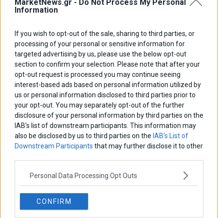
MarketNews.gr -
Do Not Process My Personal
Information
If you wish to opt-out of the sale, sharing to third parties, or
ΑΡΘΡΟΓΡΑΦΟΙ
processing of your personal or sensitive information for
Ελευθερία Κούρταλη
targeted advertising by us, please use the below opt-out
Οι «τιμωροί» των ομολόγων επέστρεψαν
section to confirm your selection. Please note that after your
opt-out request is processed you may continue seeing
interest-based ads based on personal information utilized by
us or personal information disclosed to third parties prior to
Εύη Φραγκάκη
Η αληθινή παιδεία ξεκινά από την ψυχή…
your opt-out. You may separately opt-out of the further
disclosure of your personal information by third parties on the
IAB’s list of downstream participants. This information may
also be disclosed by us to third parties on the
IAB’s List of
Σταματίνα Σταματάκου
Downstream Participants
that may further disclose it to other
Η βία κατά των ζώων δεν αντέχει βολικές ερμηνείες
third parties.
Personal Data Processing Opt Outs
Δημήτρης Καμπουράκης
Από την αποθέωση στην καταγγελία: Η Ελλάδα πάντα
CONFIRM
ψάχνει τον επόμενο Μεσσία