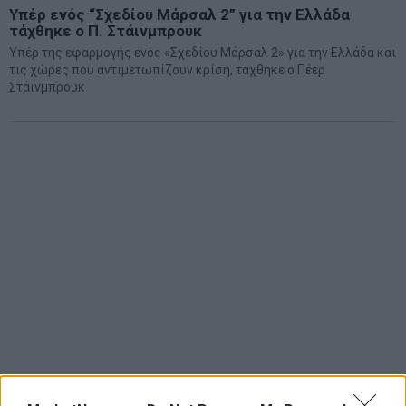
Υπέρ ενός “Σχεδίου Μάρσαλ 2” για την Ελλάδα
τάχθηκε ο Π. Στάινμπρουκ
Υπέρ της εφαρμογής ενός «Σχεδίου Μάρσαλ 2» για την Ελλάδα και
τις χώρες που αντιμετωπίζουν κρίση, τάχθηκε ο Πέερ
Στάινμπρουκ