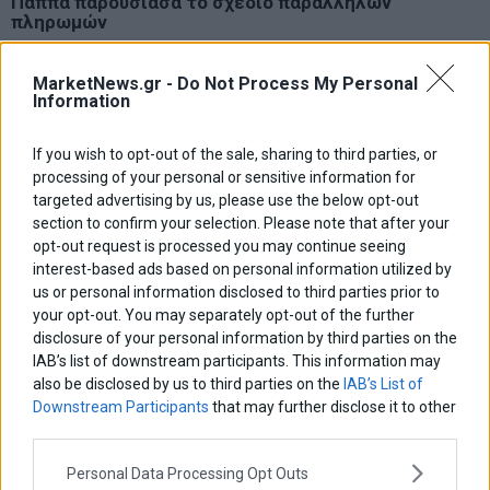
Παππά παρουσίασα το σχέδιο παράλληλων
πληρωμών
Με τις αποκαλύψεις να διαδέχονται η μια την άλλη για την
«σκοτεινή» περίοδο του 2015 ο πρώην ΥΠΟΙΚ ανοίγει τα χαρτιά
MarketNews.gr -
Do Not Process My Personal
του, εξηγεί και αποκαλύπτει
Information
If you wish to opt-out of the sale, sharing to third parties, or
processing of your personal or sensitive information for
targeted advertising by us, please use the below opt-out
section to confirm your selection. Please note that after your
opt-out request is processed you may continue seeing
interest-based ads based on personal information utilized by
us or personal information disclosed to third parties prior to
your opt-out. You may separately opt-out of the further
disclosure of your personal information by third parties on the
IAB’s list of downstream participants. This information may
also be disclosed by us to third parties on the
IAB’s List of
Downstream Participants
that may further disclose it to other
third parties.
Personal Data Processing Opt Outs