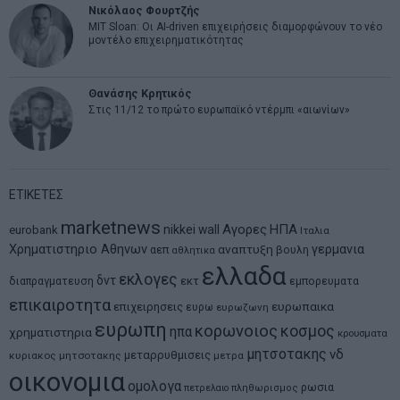
Νικόλαος Φουρτζής
MIT Sloan: Οι AI-driven επιχειρήσεις διαμορφώνουν το νέο
μοντέλο επιχειρηματικότητας
Θανάσης Κρητικός
Στις 11/12 το πρώτο ευρωπαϊκό ντέρμπι «αιωνίων»
ΕΤΙΚΕΤΕΣ
marketnews
Αγορες
ΗΠΑ
nikkei
wall
eurobank
Ιταλια
Χρηματιστηριο Αθηνων
αναπτυξη
γερμανια
αεπ
βουλη
αθλητικα
ελλαδα
εκλογες
δντ
εκτ
διαπραγματευση
εμπορευματα
επικαιροτητα
ευρωπαικα
επιχειρησεις
ευρω
ευρωζωνη
ευρωπη
κορωνοιος
κοσμος
ηπα
χρηματιστηρια
κρουσματα
μητσοτακης
νδ
μεταρρυθμισεις
κυριακος μητσοτακης
μετρα
οικονομια
ομολογα
ρωσια
πετρελαιο
πληθωρισμος