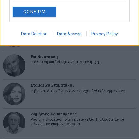
CONFIRM
ΑΡΘΡΟΓΡΑΦΟΙ
Ελευθερία Κούρταλη
Οι «τιμωροί» των ομολόγων επέστρεψαν
Data Deletion
Data Access
Privacy Policy
Εύη Φραγκάκη
Η αληθινή παιδεία ξεκινά από την ψυχή…
Σταματίνα Σταματάκου
Η βία κατά των ζώων δεν αντέχει βολικές ερμηνείες
Δημήτρης Καμπουράκης
Από την αποθέωση στην καταγγελία: Η Ελλάδα πάντα
ψάχνει τον επόμενο Μεσσία