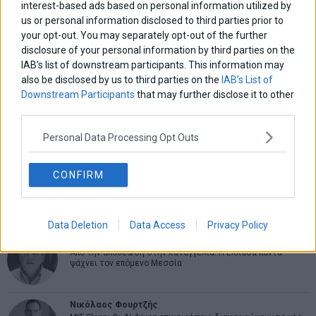
interest-based ads based on personal information utilized by
us or personal information disclosed to third parties prior to
ΑΡΘΡΟΓΡΑΦΟΙ
your opt-out. You may separately opt-out of the further
Ελευθερία Κούρταλη
disclosure of your personal information by third parties on the
Οι «τιμωροί» των ομολόγων επέστρεψαν
IAB’s list of downstream participants. This information may
also be disclosed by us to third parties on the
IAB’s List of
Downstream Participants
that may further disclose it to other
Εύη Φραγκάκη
third parties.
Η αληθινή παιδεία ξεκινά από την ψυχή…
Personal Data Processing Opt Outs
Σταματίνα Σταματάκου
CONFIRM
Η βία κατά των ζώων δεν αντέχει βολικές ερμηνείες
Data Deletion
Data Access
Privacy Policy
Δημήτρης Καμπουράκης
Από την αποθέωση στην καταγγελία: Η Ελλάδα πάντα
ψάχνει τον επόμενο Μεσσία
Νικόλαος Φουρτζής