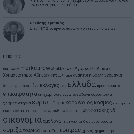
MIT Sloan: Οι AI-driven επιχειρήσεις διαμορφώνουν το νέο
μοντέλο επιχειρηματικότητας
Θανάσης Κρητικός
Στις 11/12 το πρώτο ευρωπαϊκό ντέρμπι «αιωνίων»
ΕΤΙΚΕΤΕΣ
marketnews
Αγορες
ΗΠΑ
nikkei
wall
eurobank
Ιταλια
Χρηματιστηριο Αθηνων
αναπτυξη
γερμανια
αεπ
βουλη
αθλητικα
ελλαδα
εκλογες
δντ
εκτ
διαπραγματευση
εμπορευματα
επικαιροτητα
ευρωπαικα
επιχειρησεις
ευρω
ευρωζωνη
ευρωπη
κορωνοιος
κοσμος
ηπα
χρηματιστηρια
κρουσματα
μητσοτακης
νδ
μεταρρυθμισεις
κυριακος μητσοτακης
μετρα
οικονομια
ομολογα
ρωσια
πετρελαιο
πληθωρισμος
συριζα
τσιπρας
τουρκια
τραπεζες
χρεος
χρηματιστηριο