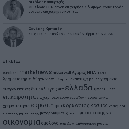
Νικόλαος Φουρτζής
MIT Sloan: Οι AI-driven επιχειρήσεις διαμορφώνουν το νέο
μοντέλο επιχειρηματικότητας
Θανάσης Κρητικός
Στις 11/12 το πρώτο ευρωπαϊκό ντέρμπι «αιωνίων»
ΕΤΙΚΕΤΕΣ
marketnews
Αγορες
ΗΠΑ
nikkei
wall
eurobank
Ιταλια
Χρηματιστηριο Αθηνων
αναπτυξη
γερμανια
αεπ
βουλη
αθλητικα
ελλαδα
εκλογες
δντ
εκτ
διαπραγματευση
εμπορευματα
επικαιροτητα
ευρωπαικα
επιχειρησεις
ευρω
ευρωζωνη
ευρωπη
κορωνοιος
κοσμος
ηπα
χρηματιστηρια
κρουσματα
μητσοτακης
νδ
μεταρρυθμισεις
κυριακος μητσοτακης
μετρα
οικονομια
ομολογα
ρωσια
πετρελαιο
πληθωρισμος