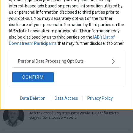
interest-based ads based on personal information utilized by
us or personal information disclosed to third parties prior to
ΑΡΘΡΟΓΡΑΦΟΙ
your opt-out. You may separately opt-out of the further
disclosure of your personal information by third parties on the
Ελευθερία Κούρταλη
IAB’s list of downstream participants. This information may
Οι «τιμωροί» των ομολόγων επέστρεψαν
also be disclosed by us to third parties on the
IAB’s List of
Downstream Participants
that may further disclose it to other
third parties.
Εύη Φραγκάκη
Η αληθινή παιδεία ξεκινά από την ψυχή…
Personal Data Processing Opt Outs
CONFIRM
Σταματίνα Σταματάκου
Η βία κατά των ζώων δεν αντέχει βολικές ερμηνείες
Data Deletion
Data Access
Privacy Policy
Δημήτρης Καμπουράκης
Από την αποθέωση στην καταγγελία: Η Ελλάδα πάντα
ψάχνει τον επόμενο Μεσσία