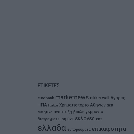
ΕΤΙΚΕΤΕΣ
marketnews
Αγορες
nikkei
wall
eurobank
ΗΠΑ
Χρηματιστηριο Αθηνων
αεπ
Ιταλια
αναπτυξη
γερμανια
βουλη
αθλητικα
εκλογες
δντ
εκτ
διαπραγματευση
ελλαδα
επικαιροτητα
εμπορευματα