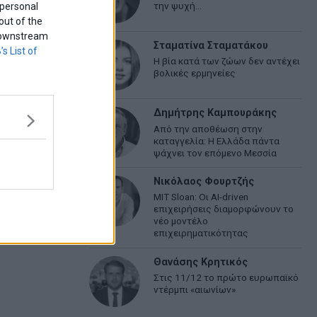
την ψυχή…
 personal
out of the
f downstream
Σταματίνα Σταματάκου
’s List of
Η βία κατά των ζώων δεν αντέχει
βολικές ερμηνείες
Δημήτρης Καμπουράκης
Από την αποθέωση στην
καταγγελία: Η Ελλάδα πάντα
ψάχνει τον επόμενο Μεσσία
Νικόλαος Φουρτζής
MIT Sloan: Οι AI-driven
επιχειρήσεις διαμορφώνουν το
νέο μοντέλο
επιχειρηματικότητας
Θανάσης Κρητικός
Στις 11/12 το πρώτο ευρωπαϊκό
ντέρμπι «αιωνίων»