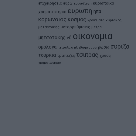
ευρωπαικα
επιχειρησεις
ευρω
ευρωζωνη
ευρωπη
ηπα
χρηματιστηρια
κορωνοιος
κοσμος
κρουσματα
κυριακος
μεταρρυθμισεις
μητσοτακης
μετρα
οικονομια
μητσοτακης
νδ
συριζα
ομολογα
ρωσια
πετρελαιο
πληθωρισμος
τσιπρας
τουρκια
τραπεζες
χρεος
χρηματιστηριο