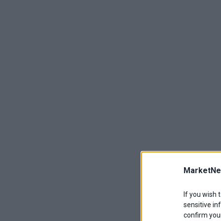
MarketNe
If you wish 
sensitive in
confirm your