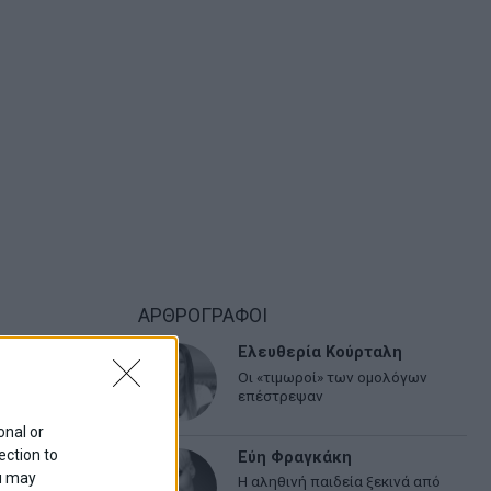
ΑΡΘΡΟΓΡΑΦΟΙ
Ελευθερία Κούρταλη
Οι «τιμωροί» των ομολόγων
επέστρεψαν
onal or
ection to
Εύη Φραγκάκη
ou may
Η αληθινή παιδεία ξεκινά από