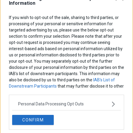
Information
ΑΡΘΡΟΓΡΑΦΟΙ
If you wish to opt-out of the sale, sharing to third parties, or
processing of your personal or sensitive information for
Ελευθερία Κούρταλη
targeted advertising by us, please use the below opt-out
Οι «τιμωροί» των ομολόγων επέστρεψαν
section to confirm your selection. Please note that after your
opt-out request is processed you may continue seeing
interest-based ads based on personal information utilized by
Εύη Φραγκάκη
us or personal information disclosed to third parties prior to
Η αληθινή παιδεία ξεκινά από την ψυχή…
your opt-out. You may separately opt-out of the further
disclosure of your personal information by third parties on the
IAB’s list of downstream participants. This information may
Σταματίνα Σταματάκου
also be disclosed by us to third parties on the
IAB’s List of
Η βία κατά των ζώων δεν αντέχει βολικές ερμηνείες
Downstream Participants
that may further disclose it to other
third parties.
Personal Data Processing Opt Outs
Δημήτρης Καμπουράκης
Από την αποθέωση στην καταγγελία: Η Ελλάδα πάντα
ψάχνει τον επόμενο Μεσσία
CONFIRM