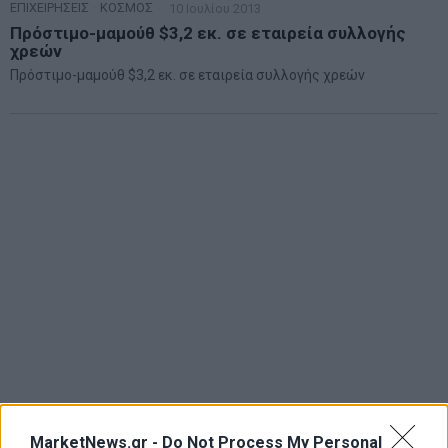
ΕΠΙΧΕΙΡΗΣΕΙΣ
·
ΚΟΣΜΟΣ
10 Ιουλίου 2013
Πρόστιμο-μαμούθ $3,2 εκ. σε εταιρεία συλλογής
χρεών
Πρόστιμο-μαμούθ $3,2 εκ. σε εταιρεία συλλογής χρεών
MarketNews.gr -
Do Not Process My Personal