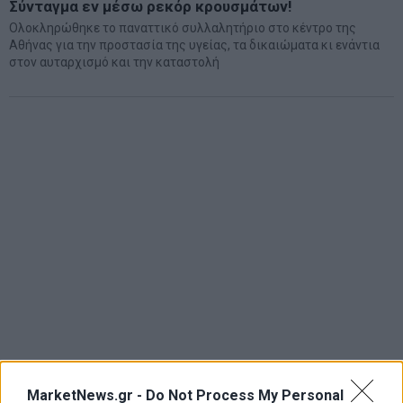
Σύνταγμα εν μέσω ρεκόρ κρουσμάτων!
Ολοκληρώθηκε το παναττικό συλλαλητήριο στο κέντρο της
Αθήνας για την προστασία της υγείας, τα δικαιώματα κι ενάντια
στον αυταρχισμό και την καταστολή
MarketNews.gr -
Do Not Process My Personal