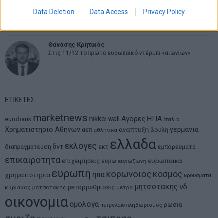
MIT Sloan: Οι AI-driven επιχειρήσεις διαμορφώνουν το νέο
Data Deletion
Data Access
Privacy Policy
μοντέλο επιχειρηματικότητας
Θανάσης Κρητικός
Στις 11/12 το πρώτο ευρωπαϊκό ντέρμπι «αιωνίων»
ΕΤΙΚΕΤΕΣ
marketnews
Αγορες
ΗΠΑ
nikkei
wall
eurobank
Ιταλια
Χρηματιστηριο Αθηνων
αναπτυξη
γερμανια
αεπ
βουλη
αθλητικα
ελλαδα
εκλογες
δντ
εκτ
διαπραγματευση
εμπορευματα
επικαιροτητα
ευρωπαικα
επιχειρησεις
ευρω
ευρωζωνη
ευρωπη
κορωνοιος
κοσμος
ηπα
χρηματιστηρια
κρουσματα
μητσοτακης
νδ
μεταρρυθμισεις
κυριακος μητσοτακης
μετρα
οικονομια
ομολογα
ρωσια
πετρελαιο
πληθωρισμος