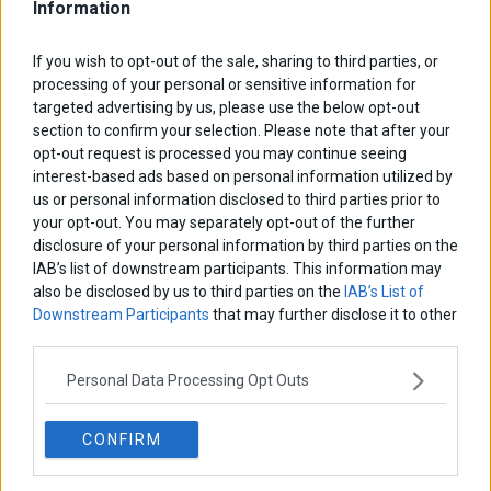
Information
ΑΡΘΡΟΓΡΑΦΟΙ
If you wish to opt-out of the sale, sharing to third parties, or
processing of your personal or sensitive information for
Ελευθερία Κούρταλη
Οι «τιμωροί» των ομολόγων επέστρεψαν
targeted advertising by us, please use the below opt-out
section to confirm your selection. Please note that after your
opt-out request is processed you may continue seeing
interest-based ads based on personal information utilized by
Εύη Φραγκάκη
us or personal information disclosed to third parties prior to
Η αληθινή παιδεία ξεκινά από την ψυχή…
your opt-out. You may separately opt-out of the further
disclosure of your personal information by third parties on the
IAB’s list of downstream participants. This information may
Σταματίνα Σταματάκου
also be disclosed by us to third parties on the
IAB’s List of
Η βία κατά των ζώων δεν αντέχει βολικές ερμηνείες
Downstream Participants
that may further disclose it to other
third parties.
Personal Data Processing Opt Outs
Δημήτρης Καμπουράκης
Από την αποθέωση στην καταγγελία: Η Ελλάδα πάντα
ψάχνει τον επόμενο Μεσσία
CONFIRM
Νικόλαος Φουρτζής