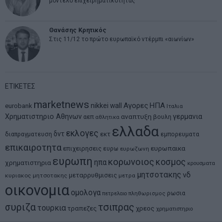
μοντέλο επιχειρηματικότητας
Θανάσης Κρητικός
Στις 11/12 το πρώτο ευρωπαϊκό ντέρμπι «αιωνίων»
ΕΤΙΚΕΤΕΣ
marketnews
Αγορες
ΗΠΑ
nikkei
wall
eurobank
Ιταλια
Χρηματιστηριο Αθηνων
αναπτυξη
γερμανια
αεπ
βουλη
αθλητικα
ελλαδα
εκλογες
δντ
εκτ
διαπραγματευση
εμπορευματα
επικαιροτητα
ευρωπαικα
επιχειρησεις
ευρω
ευρωζωνη
ευρωπη
κορωνοιος
κοσμος
ηπα
χρηματιστηρια
κρουσματα
μητσοτακης
νδ
μεταρρυθμισεις
κυριακος μητσοτακης
μετρα
οικονομια
ομολογα
ρωσια
πετρελαιο
πληθωρισμος
συριζα
τσιπρας
τουρκια
τραπεζες
χρεος
χρηματιστηριο