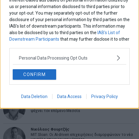
interest-based ads based on personal information utilized by
ΑΡΘΡΟΓΡΑΦΟΙ
us or personal information disclosed to third parties prior to
your opt-out. You may separately opt-out of the further
Ελευθερία Κούρταλη
disclosure of your personal information by third parties on the
Οι «τιμωροί» των ομολόγων επέστρεψαν
IAB’s list of downstream participants. This information may
also be disclosed by us to third parties on the
IAB’s List of
Downstream Participants
that may further disclose it to other
Εύη Φραγκάκη
third parties.
Η αληθινή παιδεία ξεκινά από την ψυχή…
Personal Data Processing Opt Outs
Σταματίνα Σταματάκου
CONFIRM
Η βία κατά των ζώων δεν αντέχει βολικές ερμηνείες
Data Deletion
Data Access
Privacy Policy
Δημήτρης Καμπουράκης
Από την αποθέωση στην καταγγελία: Η Ελλάδα πάντα
ψάχνει τον επόμενο Μεσσία
Νικόλαος Φουρτζής
MIT Sloan: Οι AI-driven επιχειρήσεις διαμορφώνουν το νέο