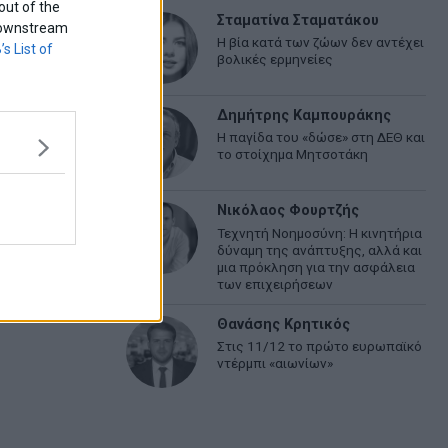
out of the
Σταματίνα Σταματάκου
f downstream
Η βία κατά των ζώων δεν αντέχει
’s List of
βολικές ερμηνείες
Δημήτρης Καμπουράκης
Η παγίδα του «δώσε» στη ΔΕΘ και
το στοίχημα Μητσοτάκη
Νικόλαος Φουρτζής
Τεχνητή Νοημοσύνη: Η κινητήρια
δύναμη της ανάπτυξης, αλλά και
μια πρόκληση για την ασφάλεια
των επιχειρήσεων
Θανάσης Κρητικός
Στις 11/12 το πρώτο ευρωπαϊκό
ντέρμπι «αιωνίων»