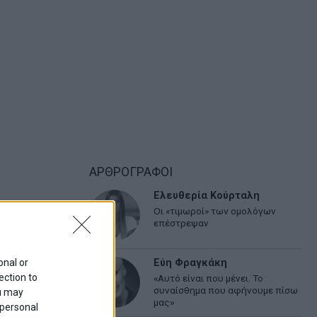
ΑΡΘΡΟΓΡΑΦΟΙ
Ελευθερία Κούρταλη
Οι «τιμωροί» των ομολόγων
επέστρεψαν
Εύη Φραγκάκη
onal or
ection to
«Αυτό είναι που μένει. Το
συναίσθημα που αφήνουμε πίσω
ou may
μας»
 personal