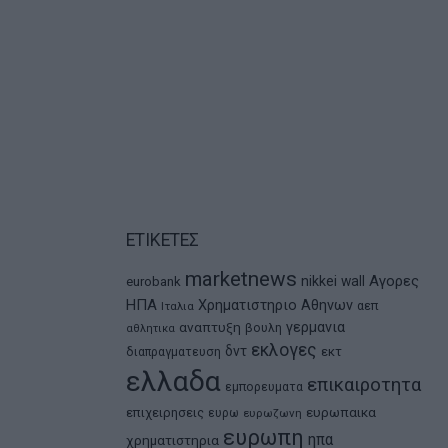
ΕΤΙΚΕΤΕΣ
marketnews
Αγορες
nikkei
wall
eurobank
ΗΠΑ
Χρηματιστηριο Αθηνων
αεπ
Ιταλια
αναπτυξη
γερμανια
βουλη
αθλητικα
εκλογες
δντ
εκτ
διαπραγματευση
ελλαδα
επικαιροτητα
εμπορευματα
ευρωπαικα
επιχειρησεις
ευρω
ευρωζωνη
ευρωπη
ηπα
χρηματιστηρια