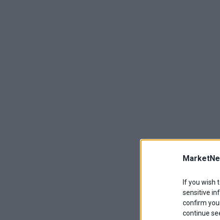
MarketNe
If you wish 
sensitive in
confirm your
continue se