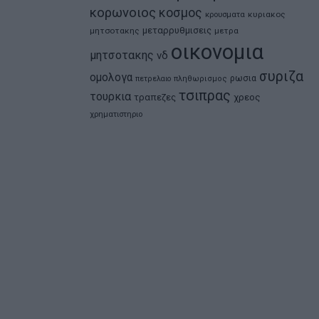
κορωνοιος
κοσμος
κρουσματα
κυριακος
μεταρρυθμισεις
μητσοτακης
μετρα
οικονομια
μητσοτακης
νδ
συριζα
ομολογα
ρωσια
πετρελαιο
πληθωρισμος
τσιπρας
τουρκια
τραπεζες
χρεος
χρηματιστηριο