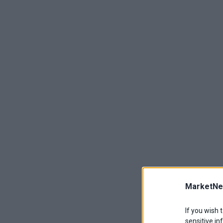
MarketNe
If you wish 
sensitive in