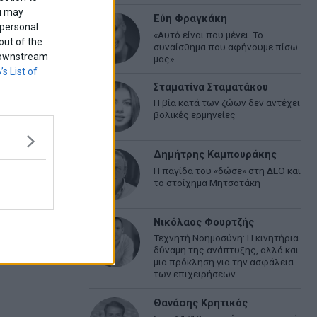
ou may
Εύη Φραγκάκη
 personal
«Αυτό είναι που μένει. Το
out of the
συναίσθημα που αφήνουμε πίσω
f downstream
μας»
’s List of
Σταματίνα Σταματάκου
Η βία κατά των ζώων δεν αντέχει
βολικές ερμηνείες
Δημήτρης Καμπουράκης
Η παγίδα του «δώσε» στη ΔΕΘ και
το στοίχημα Μητσοτάκη
Νικόλαος Φουρτζής
Τεχνητή Νοημοσύνη: Η κινητήρια
δύναμη της ανάπτυξης, αλλά και
μια πρόκληση για την ασφάλεια
των επιχειρήσεων
Θανάσης Κρητικός