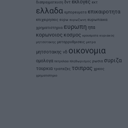
εκλογες
δντ
εκτ
διαπραγματευση
ελλαδα
επικαιροτητα
εμπορευματα
ευρωπαικα
επιχειρησεις
ευρω
ευρωζωνη
ευρωπη
ηπα
χρηματιστηρια
κορωνοιος
κοσμος
κρουσματα
κυριακος
μεταρρυθμισεις
μητσοτακης
μετρα
οικονομια
μητσοτακης
νδ
συριζα
ομολογα
ρωσια
πετρελαιο
πληθωρισμος
τσιπρας
τουρκια
τραπεζες
χρεος
χρηματιστηριο