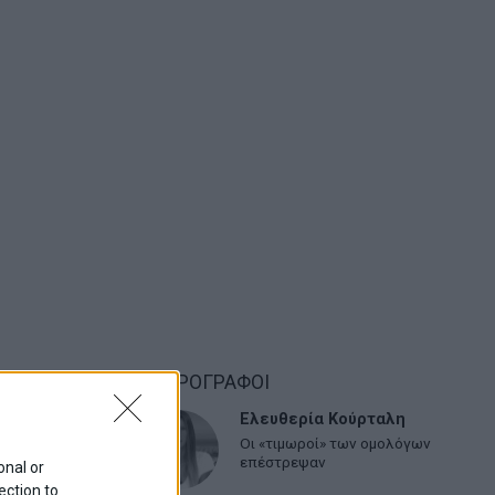
ΑΡΘΡΟΓΡΑΦΟΙ
Ελευθερία Κούρταλη
Οι «τιμωροί» των ομολόγων
επέστρεψαν
onal or
ection to