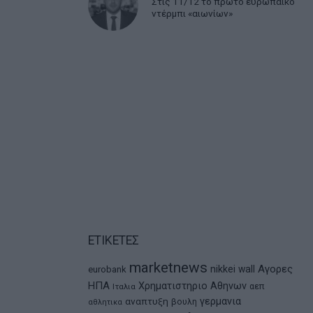
Στις 11/12 το πρώτο ευρωπαϊκό
ντέρμπι «αιωνίων»
ΕΤΙΚΕΤΕΣ
marketnews
Αγορες
nikkei
wall
eurobank
ΗΠΑ
Χρηματιστηριο Αθηνων
αεπ
Ιταλια
αναπτυξη
γερμανια
βουλη
αθλητικα