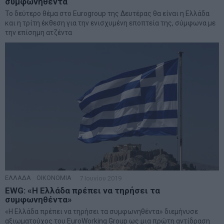
συμφωνηθέντα
Το δεύτερο θέμα στο Εurogroup της Δευτέρας θα είναι η Ελλάδα
και η τρίτη έκθεση για την ενισχυμένη εποπτεία της, σύμφωνα με
την επίσημη ατζέντα
ΕΛΛΑΔΑ
·
ΟΙΚΟΝΟΜΙΑ
7 Ιουνίου 2019
EWG: «H Ελλάδα πρέπει να τηρήσει τα
συμφωνηθέντα»
«H Ελλάδα πρέπει να τηρήσει τα συμφωνηθέντα» διεμήνυσε
αξιωματούχος του EuroWorking Group ως μια πρώτη αντίδραση