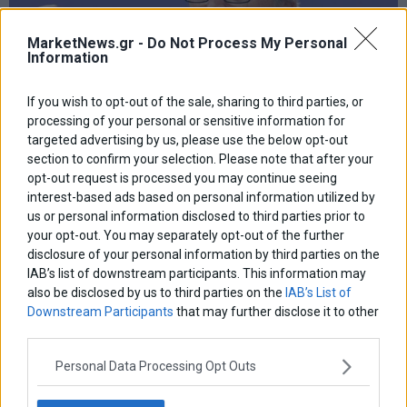
MarketNews.gr -
Do Not Process My Personal
Information
If you wish to opt-out of the sale, sharing to third parties, or
processing of your personal or sensitive information for
targeted advertising by us, please use the below opt-out
section to confirm your selection. Please note that after your
opt-out request is processed you may continue seeing
Γιούνκερ: «Τα μέτρα τα οποία έχουν συμφωνηθεί
interest-based ads based on personal information utilized by
πρέπει να εφαρμοστούν»
us or personal information disclosed to third parties prior to
your opt-out. You may separately opt-out of the further
Μήνυμα για τις περικοπές των συντάξεων έστειλε από το
Στρασβούργο ο πρόεδρος της Κομισιόν Ζαν-Κλοντ Γιούνκερ.
disclosure of your personal information by third parties on the
IAB’s list of downstream participants. This information may
12 Σεπτεμβρίου 2018
Ελλάδα
·
Οικονομία
also be disclosed by us to third parties on the
IAB’s List of
Downstream Participants
that may further disclose it to other
third parties.
Personal Data Processing Opt Outs