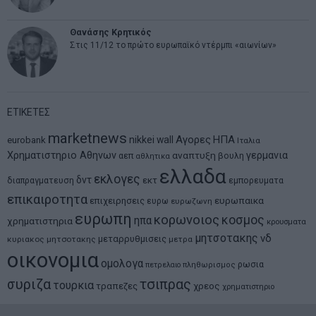
Θανάσης Κρητικός
Στις 11/12 το πρώτο ευρωπαϊκό ντέρμπι «αιωνίων»
ΕΤΙΚΕΤΕΣ
marketnews
Αγορες
ΗΠΑ
nikkei
wall
eurobank
Ιταλια
Χρηματιστηριο Αθηνων
αναπτυξη
γερμανια
αεπ
βουλη
αθλητικα
ελλαδα
εκλογες
δντ
εκτ
διαπραγματευση
εμπορευματα
επικαιροτητα
ευρωπαικα
επιχειρησεις
ευρω
ευρωζωνη
ευρωπη
κορωνοιος
κοσμος
ηπα
χρηματιστηρια
κρουσματα
μητσοτακης
νδ
μεταρρυθμισεις
κυριακος μητσοτακης
μετρα
οικονομια
ομολογα
ρωσια
πετρελαιο
πληθωρισμος
συριζα
τσιπρας
τουρκια
τραπεζες
χρεος
χρηματιστηριο