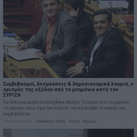
Συμβιβασμοί, δεσμεύσεις & δημοσιονομικά λουριά, ο
ορισμός της εξόδου από τα μνημόνια κατά τον
ΣΥΡΙΖΑ
Για άλλη μια φορά αποδείχθηκε Αλέξης Τσίπρας αντί να χορεύει
τις αγορές όπως έχει πει κάποτε, τελικά σκύβει το κεφάλι και
συμβιβάζεται
7 Απριλίου 2019
Headlines Today
·
Home
·
Αγορές