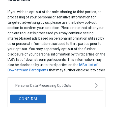
ΑΡΘΡΟΓΡΑΦΟΙ
If you wish to opt-out of the sale, sharing to third parties, or
Ελευθερία Κούρταλη
processing of your personal or sensitive information for
Οι «τιμωροί» των ομολόγων επέστρεψαν
targeted advertising by us, please use the below opt-out
section to confirm your selection. Please note that after your
opt-out request is processed you may continue seeing
interest-based ads based on personal information utilized by
Εύη Φραγκάκη
Η αληθινή παιδεία ξεκινά από την ψυχή…
us or personal information disclosed to third parties prior to
your opt-out. You may separately opt-out of the further
disclosure of your personal information by third parties on the
IAB’s list of downstream participants. This information may
Σταματίνα Σταματάκου
also be disclosed by us to third parties on the
IAB’s List of
Η βία κατά των ζώων δεν αντέχει βολικές ερμηνείες
Downstream Participants
that may further disclose it to other
third parties.
Δημήτρης Καμπουράκης
Personal Data Processing Opt Outs
Από την αποθέωση στην καταγγελία: Η Ελλάδα πάντα
ψάχνει τον επόμενο Μεσσία
CONFIRM
Νικόλαος Φουρτζής
MIT Sloan: Οι AI-driven επιχειρήσεις διαμορφώνουν το νέο