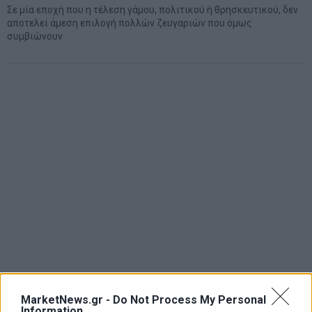
Σε μία εποχή που η τέλεση γάμου, πολιτικού ή θρησκευτικού, δεν
αποτελεί άμεση επιλογή πολλών ζευγαριών που όμως
συμβιώνουν
MarketNews.gr -
Do Not Process My Personal
Information