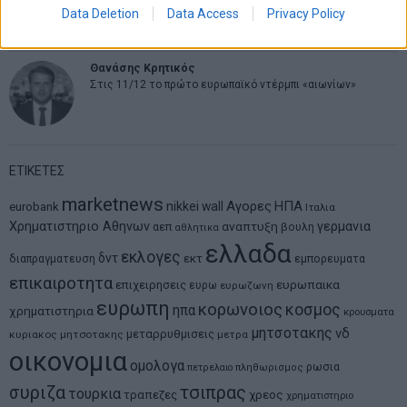
Data Deletion
Data Access
Privacy Policy
μοντέλο επιχειρηματικότητας
Θανάσης Κρητικός
Στις 11/12 το πρώτο ευρωπαϊκό ντέρμπι «αιωνίων»
ΕΤΙΚΕΤΕΣ
marketnews
Αγορες
ΗΠΑ
nikkei
wall
eurobank
Ιταλια
Χρηματιστηριο Αθηνων
αναπτυξη
γερμανια
αεπ
βουλη
αθλητικα
ελλαδα
εκλογες
δντ
εκτ
διαπραγματευση
εμπορευματα
επικαιροτητα
ευρωπαικα
επιχειρησεις
ευρω
ευρωζωνη
ευρωπη
κορωνοιος
κοσμος
ηπα
χρηματιστηρια
κρουσματα
μητσοτακης
νδ
μεταρρυθμισεις
κυριακος μητσοτακης
μετρα
οικονομια
ομολογα
ρωσια
πετρελαιο
πληθωρισμος
συριζα
τσιπρας
τουρκια
τραπεζες
χρεος
χρηματιστηριο