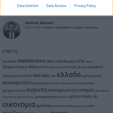
MIT Sloan: Οι AI-driven επιχειρήσεις διαμορφώνουν το νέο
Data Deletion
Data Access
Privacy Policy
μοντέλο επιχειρηματικότητας
Θανάσης Κρητικός
Στις 11/12 το πρώτο ευρωπαϊκό ντέρμπι «αιωνίων»
ΕΤΙΚΕΤΕΣ
marketnews
Αγορες
ΗΠΑ
nikkei
wall
eurobank
Ιταλια
Χρηματιστηριο Αθηνων
αναπτυξη
γερμανια
αεπ
βουλη
αθλητικα
ελλαδα
εκλογες
δντ
εκτ
διαπραγματευση
εμπορευματα
επικαιροτητα
ευρωπαικα
επιχειρησεις
ευρω
ευρωζωνη
ευρωπη
κορωνοιος
κοσμος
ηπα
χρηματιστηρια
κρουσματα
μητσοτακης
νδ
μεταρρυθμισεις
κυριακος μητσοτακης
μετρα
οικονομια
ομολογα
ρωσια
πετρελαιο
πληθωρισμος