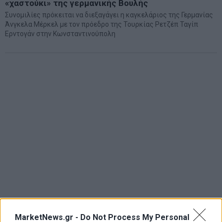
«χαστούκι» της γερμανικής Βουλής
Συνομιλίες πρόκειται να διεξαγάγει η καγκελάριος της Γερμανίας
Άνγκελα Μέρκελ με τον πρόεδρο της Τουρκίας Ρετζέπ Ταγίπ
Ερντογάν στην Κωνσταντινούπολη
MarketNews.gr -
Do Not Process My Personal