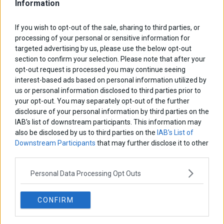
Information
ΑΡΘΡΟΓΡΑΦΟΙ
If you wish to opt-out of the sale, sharing to third parties, or
Ελευθερία Κούρταλη
processing of your personal or sensitive information for
Οι «τιμωροί» των ομολόγων επέστρεψαν
targeted advertising by us, please use the below opt-out
section to confirm your selection. Please note that after your
opt-out request is processed you may continue seeing
interest-based ads based on personal information utilized by
Εύη Φραγκάκη
us or personal information disclosed to third parties prior to
Η αληθινή παιδεία ξεκινά από την ψυχή…
your opt-out. You may separately opt-out of the further
disclosure of your personal information by third parties on the
IAB’s list of downstream participants. This information may
Σταματίνα Σταματάκου
also be disclosed by us to third parties on the
IAB’s List of
Η βία κατά των ζώων δεν αντέχει βολικές ερμηνείες
Downstream Participants
that may further disclose it to other
third parties.
Personal Data Processing Opt Outs
Δημήτρης Καμπουράκης
Από την αποθέωση στην καταγγελία: Η Ελλάδα πάντα
ψάχνει τον επόμενο Μεσσία
CONFIRM
Νικόλαος Φουρτζής