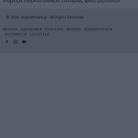
συριζα
τσιπρας
τουρκια
τραπεζες
χρεος
χρηματιστηριο
©
2026
- marketnews.gr - All Rights Reserved
ΑΡΧΙΚΗ
ΟΙΚΟΝΟΜΙΑ
ΠΟΛΙΤΙΚΗ
ΑΓΟΡΕΣ
ΕΠΙΚΑΙΡΟΤΗΤΑ
AUTOMOTO
LIFESTYLE