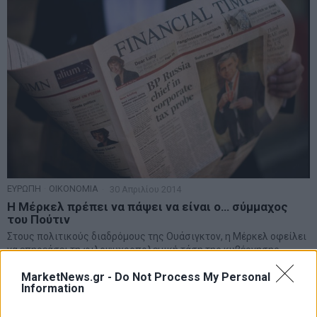
ΕΥΡΩΠΗ
·
ΟΙΚΟΝΟΜΙΑ
30 Απριλίου 2014
Η Μέρκελ πρέπει να πάψει να είναι ο… σύμμαχος
του Πούτιν
Στους πολιτικούς διαδρόμους της Ουάσιγκτον, η Μέρκελ οφείλει
να επηρεάσει τη φιλοψυχροπολεμική τάση της κυβέρνησης
Ομπάμα
MarketNews.gr -
Do Not Process My Personal
Information