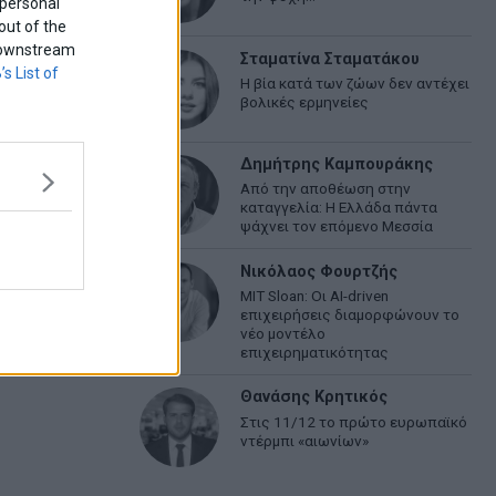
 personal
out of the
f downstream
Σταματίνα Σταματάκου
’s List of
Η βία κατά των ζώων δεν αντέχει
βολικές ερμηνείες
Δημήτρης Καμπουράκης
Από την αποθέωση στην
καταγγελία: Η Ελλάδα πάντα
ψάχνει τον επόμενο Μεσσία
Νικόλαος Φουρτζής
MIT Sloan: Οι AI-driven
επιχειρήσεις διαμορφώνουν το
νέο μοντέλο
επιχειρηματικότητας
Θανάσης Κρητικός
Στις 11/12 το πρώτο ευρωπαϊκό
ντέρμπι «αιωνίων»