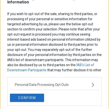
Information
ΑΡΘΡΟΓΡΑΦΟΙ
If you wish to opt-out of the sale, sharing to third parties, or
processing of your personal or sensitive information for
Ελευθερία Κούρταλη
Οι «τιμωροί» των ομολόγων επέστρεψαν
targeted advertising by us, please use the below opt-out
section to confirm your selection. Please note that after your
opt-out request is processed you may continue seeing
interest-based ads based on personal information utilized by
Εύη Φραγκάκη
us or personal information disclosed to third parties prior to
Η αληθινή παιδεία ξεκινά από την ψυχή…
your opt-out. You may separately opt-out of the further
disclosure of your personal information by third parties on the
IAB’s list of downstream participants. This information may
Σταματίνα Σταματάκου
also be disclosed by us to third parties on the
IAB’s List of
Η βία κατά των ζώων δεν αντέχει βολικές ερμηνείες
Downstream Participants
that may further disclose it to other
third parties.
Personal Data Processing Opt Outs
Δημήτρης Καμπουράκης
Από την αποθέωση στην καταγγελία: Η Ελλάδα πάντα
ψάχνει τον επόμενο Μεσσία
CONFIRM