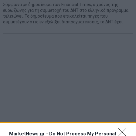
Σύμφωνα με δημοσίευμα των Financial Times, ο χρόνος της
ευρωζώνης για τη συμμετοχή του ΔΝΤ στο ελληνικό πρόγραμμα
τελειώνει. Το δημοσίευμα που επικαλείται πηγές που
συμμετέχουν στις εν εξελίξει διαπραγματεύσεις, το ΔΝΤ έχει
MarketNews.gr -
Do Not Process My Personal