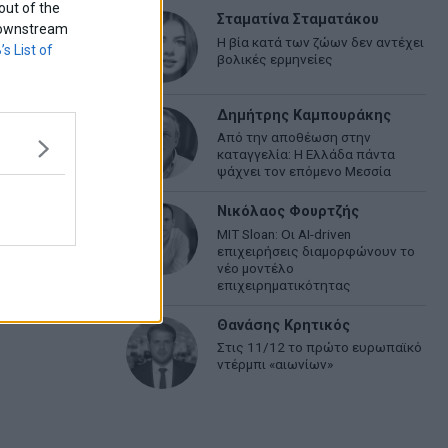
out of the
Σταματίνα Σταματάκου
f downstream
Η βία κατά των ζώων δεν αντέχει
’s List of
βολικές ερμηνείες
Δημήτρης Καμπουράκης
Από την αποθέωση στην
καταγγελία: Η Ελλάδα πάντα
ψάχνει τον επόμενο Μεσσία
Νικόλαος Φουρτζής
MIT Sloan: Οι AI-driven
επιχειρήσεις διαμορφώνουν το
νέο μοντέλο
επιχειρηματικότητας
Θανάσης Κρητικός
Στις 11/12 το πρώτο ευρωπαϊκό
ντέρμπι «αιωνίων»