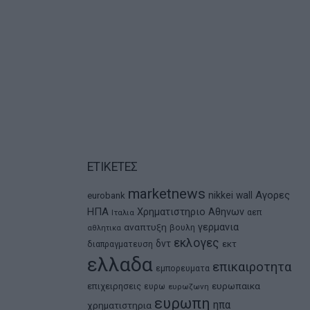
ΕΤΙΚΕΤΕΣ
marketnews
Αγορες
nikkei
wall
eurobank
ΗΠΑ
Χρηματιστηριο Αθηνων
αεπ
Ιταλια
αναπτυξη
γερμανια
βουλη
αθλητικα
εκλογες
δντ
εκτ
διαπραγματευση
ελλαδα
επικαιροτητα
εμπορευματα
ευρωπαικα
επιχειρησεις
ευρω
ευρωζωνη
ευρωπη
ηπα
χρηματιστηρια