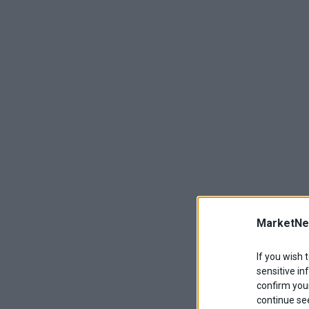
MarketNe
If you wish 
sensitive in
confirm your
continue se