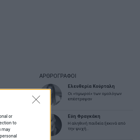
ΑΡΘΡΟΓΡΑΦΟΙ
Ελευθερία Κούρταλη
Οι «τιμωροί» των ομολόγων
επέστρεψαν
onal or
Εύη Φραγκάκη
ection to
Η αληθινή παιδεία ξεκινά από
την ψυχή…
ou may
 personal