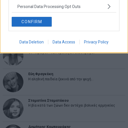
Personal Data Processing Opt Outs
CONFIRM
ΑΡΘΡΟΓΡΑΦΟΙ
Data Deletion
Data Access
Privacy Policy
Ελευθερία Κούρταλη
Οι «τιμωροί» των ομολόγων επέστρεψαν
Εύη Φραγκάκη
Η αληθινή παιδεία ξεκινά από την ψυχή…
Σταματίνα Σταματάκου
Η βία κατά των ζώων δεν αντέχει βολικές ερμηνείες
Δημήτρης Καμπουράκης