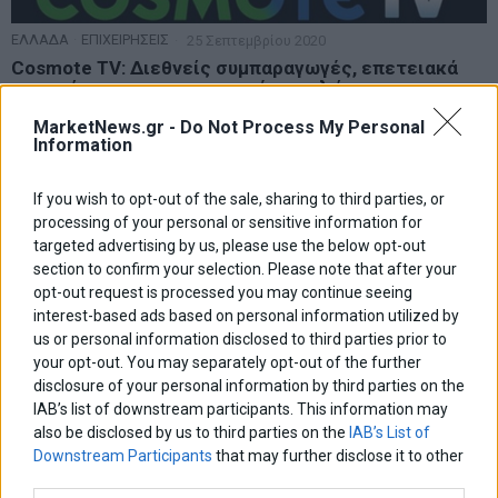
ΕΛΛΑΔΑ
·
ΕΠΙΧΕΙΡΗΣΕΙΣ
25 Σεπτεμβρίου 2020
Cosmote TV: Διεθνείς συμπαραγωγές, επετειακά
αφιερώματα και ντοκιμαντέρ υψηλών
προδιαγραφών
MarketNews.gr -
Do Not Process My Personal
Με νέες πρωτότυπες παραγωγές και συμπαραγωγές της
Information
COSMOTE TV ξεκινά η τηλεοπτική σεζόν στο COSMOTE HISTORY
HD
If you wish to opt-out of the sale, sharing to third parties, or
processing of your personal or sensitive information for
targeted advertising by us, please use the below opt-out
section to confirm your selection. Please note that after your
opt-out request is processed you may continue seeing
interest-based ads based on personal information utilized by
us or personal information disclosed to third parties prior to
your opt-out. You may separately opt-out of the further
disclosure of your personal information by third parties on the
IAB’s list of downstream participants. This information may
also be disclosed by us to third parties on the
IAB’s List of
Downstream Participants
that may further disclose it to other
third parties.