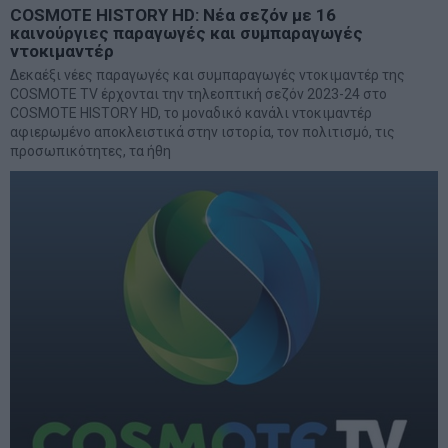
COSMOTE HISTORY HD: Νέα σεζόν με 16
καινούργιες παραγωγές και συμπαραγωγές
ντοκιμαντέρ
Δεκαέξι νέες παραγωγές και συμπαραγωγές ντοκιμαντέρ της
COSMOTE TV έρχονται την τηλεοπτική σεζόν 2023-24 στο
COSMOTE HISTORY HD, το μοναδικό κανάλι ντοκιμαντέρ
αφιερωμένο αποκλειστικά στην ιστορία, τον πολιτισμό, τις
προσωπικότητες, τα ήθη