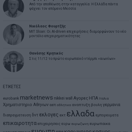
Από την αποθέωση στην καταγγελία: Η Ελλάδα πάντα
ψάχνει τον επόμενο Μεσσία
Νικόλαος Φουρτζής
MIT Sloan: Οι AI-driven επιχειρήσεις διαμορφώνουν το νέο
μοντέλο επιχειρηματικότητας
Θανάσης Κρητικός
Στις 11/12 το πρώτο ευρωπαϊκό ντέρμπι «αιωνίων»
ΕΤΙΚΕΤΕΣ
marketnews
Αγορες
ΗΠΑ
nikkei
wall
eurobank
Ιταλια
Χρηματιστηριο Αθηνων
αναπτυξη
γερμανια
αεπ
βουλη
αθλητικα
ελλαδα
εκλογες
δντ
εκτ
διαπραγματευση
εμπορευματα
επικαιροτητα
ευρωπαικα
επιχειρησεις
ευρω
ευρωζωνη
ευρωπη
κορωνοιος
κοσμος