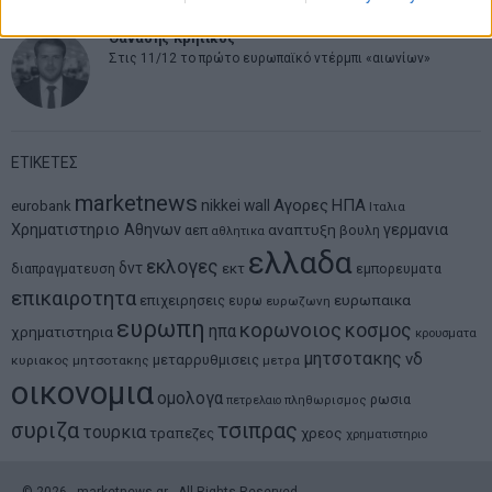
Θανάσης Κρητικός
Στις 11/12 το πρώτο ευρωπαϊκό ντέρμπι «αιωνίων»
ΕΤΙΚΕΤΕΣ
marketnews
Αγορες
ΗΠΑ
nikkei
wall
eurobank
Ιταλια
Χρηματιστηριο Αθηνων
αναπτυξη
γερμανια
αεπ
βουλη
αθλητικα
ελλαδα
εκλογες
δντ
εκτ
διαπραγματευση
εμπορευματα
επικαιροτητα
ευρωπαικα
επιχειρησεις
ευρω
ευρωζωνη
ευρωπη
κορωνοιος
κοσμος
ηπα
χρηματιστηρια
κρουσματα
μητσοτακης
νδ
μεταρρυθμισεις
κυριακος μητσοτακης
μετρα
οικονομια
ομολογα
ρωσια
πετρελαιο
πληθωρισμος
συριζα
τσιπρας
τουρκια
τραπεζες
χρεος
χρηματιστηριο