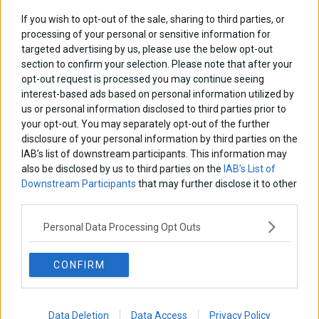
Ελευθερία Κούρταλη
If you wish to opt-out of the sale, sharing to third parties, or
Οι «τιμωροί» των ομολόγων επέστρεψαν
processing of your personal or sensitive information for
targeted advertising by us, please use the below opt-out
section to confirm your selection. Please note that after your
opt-out request is processed you may continue seeing
Εύη Φραγκάκη
«Αυτό είναι που μένει. Το συναίσθημα που αφήνουμε πίσω
interest-based ads based on personal information utilized by
μας»
us or personal information disclosed to third parties prior to
your opt-out. You may separately opt-out of the further
disclosure of your personal information by third parties on the
Σταματίνα Σταματάκου
IAB’s list of downstream participants. This information may
Η βία κατά των ζώων δεν αντέχει βολικές ερμηνείες
also be disclosed by us to third parties on the
IAB’s List of
Downstream Participants
that may further disclose it to other
third parties.
Δημήτρης Καμπουράκης
Η παγίδα του «δώσε» στη ΔΕΘ και το στοίχημα Μητσοτάκη
Personal Data Processing Opt Outs
CONFIRM
Νικόλαος Φουρτζής
Τεχνητή Νοημοσύνη: Η κινητήρια δύναμη της ανάπτυξης,
αλλά και μια πρόκληση για την ασφάλεια των επιχειρήσεων
Data Deletion
Data Access
Privacy Policy