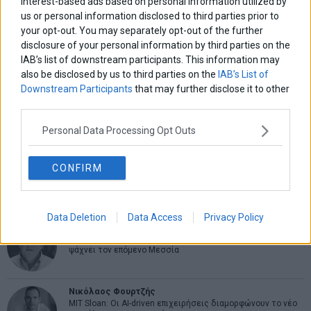
interest-based ads based on personal information utilized by
ΑΡΘΡΟΓΡΑΦΟΙ
us or personal information disclosed to third parties prior to
your opt-out. You may separately opt-out of the further
Ελευθερία Κούρταλη
disclosure of your personal information by third parties on the
Οι «τιμωροί» των ομολόγων επέστρεψαν
IAB’s list of downstream participants. This information may
also be disclosed by us to third parties on the
IAB’s List of
Downstream Participants
that may further disclose it to other
Εύη Φραγκάκη
third parties.
Η αληθινή παιδεία ξεκινά από την ψυχή…
Personal Data Processing Opt Outs
Σταματίνα Σταματάκου
CONFIRM
Η βία κατά των ζώων δεν αντέχει βολικές ερμηνείες
Data Deletion
Data Access
Privacy Policy
Δημήτρης Καμπουράκης
Από την αποθέωση στην καταγγελία: Η Ελλάδα πάντα
ψάχνει τον επόμενο Μεσσία
Νικόλαος Φουρτζής
MIT Sloan: Οι AI-driven επιχειρήσεις διαμορφώνουν το νέο