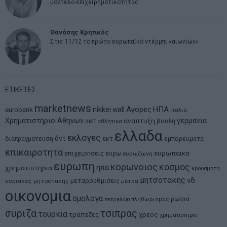
μοντέλο επιχειρηματικότητας
Θανάσης Κρητικός
Στις 11/12 το πρώτο ευρωπαϊκό ντέρμπι «αιωνίων»
ΕΤΙΚΕΤΕΣ
marketnews
Αγορες
ΗΠΑ
nikkei
wall
eurobank
Ιταλια
Χρηματιστηριο Αθηνων
αναπτυξη
γερμανια
αεπ
βουλη
αθλητικα
ελλαδα
εκλογες
δντ
εκτ
διαπραγματευση
εμπορευματα
επικαιροτητα
ευρωπαικα
επιχειρησεις
ευρω
ευρωζωνη
ευρωπη
κορωνοιος
κοσμος
ηπα
χρηματιστηρια
κρουσματα
μητσοτακης
νδ
μεταρρυθμισεις
κυριακος μητσοτακης
μετρα
οικονομια
ομολογα
ρωσια
πετρελαιο
πληθωρισμος
συριζα
τσιπρας
τουρκια
τραπεζες
χρεος
χρηματιστηριο