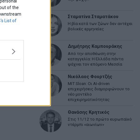
 personal
out of the
f downstream
Σταματίνα Σταματάκου
’s List of
Η βία κατά των ζώων δεν αντέχει
βολικές ερμηνείες
Δημήτρης Καμπουράκης
Από την αποθέωση στην
καταγγελία: Η Ελλάδα πάντα
ψάχνει τον επόμενο Μεσσία
Νικόλαος Φουρτζής
MIT Sloan: Οι AI-driven
επιχειρήσεις διαμορφώνουν το
νέο μοντέλο
επιχειρηματικότητας
Θανάσης Κρητικός
Στις 11/12 το πρώτο ευρωπαϊκό
ντέρμπι «αιωνίων»