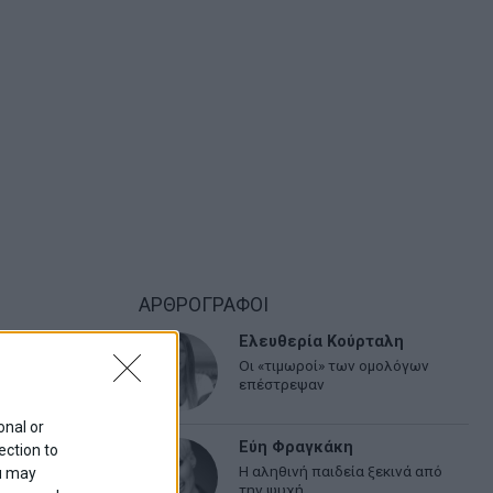
ΑΡΘΡΟΓΡΑΦΟΙ
Ελευθερία Κούρταλη
Οι «τιμωροί» των ομολόγων
επέστρεψαν
onal or
Εύη Φραγκάκη
ection to
Η αληθινή παιδεία ξεκινά από
ou may
την ψυχή…