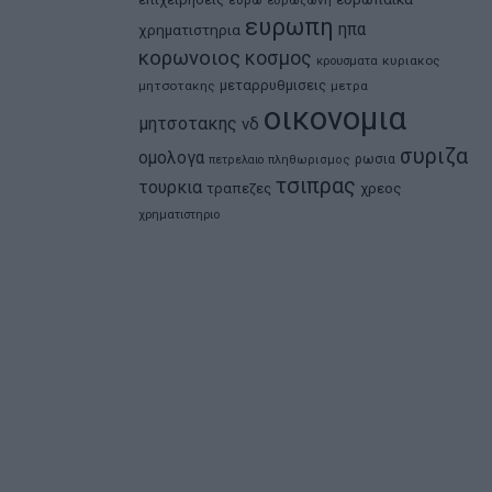
ευρωπη
ηπα
χρηματιστηρια
κορωνοιος
κοσμος
κρουσματα
κυριακος
μεταρρυθμισεις
μητσοτακης
μετρα
οικονομια
μητσοτακης
νδ
συριζα
ομολογα
ρωσια
πετρελαιο
πληθωρισμος
τσιπρας
τουρκια
τραπεζες
χρεος
χρηματιστηριο