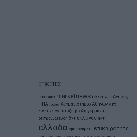
ΕΤΙΚΕΤΕΣ
marketnews
Αγορες
nikkei
wall
eurobank
ΗΠΑ
Χρηματιστηριο Αθηνων
αεπ
Ιταλια
αναπτυξη
γερμανια
βουλη
αθλητικα
εκλογες
δντ
εκτ
διαπραγματευση
ελλαδα
επικαιροτητα
εμπορευματα
ευρωπαικα
επιχειρησεις
ευρω
ευρωζωνη