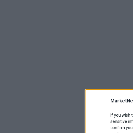
MarketNe
If you wish 
sensitive in
confirm your