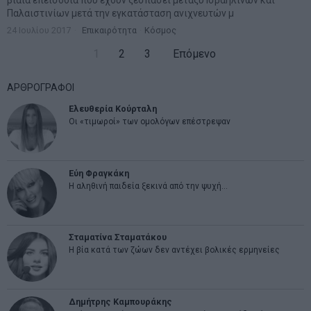
βίαια επεισόδια που έχουν ξεσπάσει μεταξύ Ισραηλινών και
Παλαιστινίων μετά την εγκατάσταση ανιχνευτών μ
24 Ιουλίου 2017
Επικαιρότητα
·
Κόσμος
1
2
3
Επόμενο
ΑΡΘΡΟΓΡΑΦΟΙ
Ελευθερία Κούρταλη
Οι «τιμωροί» των ομολόγων επέστρεψαν
Εύη Φραγκάκη
Η αληθινή παιδεία ξεκινά από την ψυχή…
Σταματίνα Σταματάκου
Η βία κατά των ζώων δεν αντέχει βολικές ερμηνείες
Δημήτρης Καμπουράκης