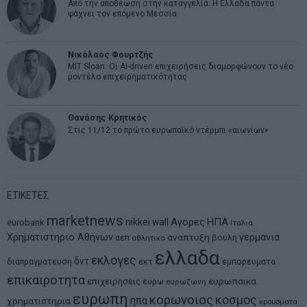
Από την αποθέωση στην καταγγελία: Η Ελλάδα πάντα
ψάχνει τον επόμενο Μεσσία
Νικόλαος Φουρτζής
MIT Sloan: Οι AI-driven επιχειρήσεις διαμορφώνουν το νέο
μοντέλο επιχειρηματικότητας
Θανάσης Κρητικός
Στις 11/12 το πρώτο ευρωπαϊκό ντέρμπι «αιωνίων»
ΕΤΙΚΕΤΕΣ
marketnews
Αγορες
ΗΠΑ
nikkei
wall
eurobank
Ιταλια
Χρηματιστηριο Αθηνων
αναπτυξη
γερμανια
αεπ
βουλη
αθλητικα
ελλαδα
εκλογες
δντ
εκτ
διαπραγματευση
εμπορευματα
επικαιροτητα
ευρωπαικα
επιχειρησεις
ευρω
ευρωζωνη
ευρωπη
κορωνοιος
κοσμος
ηπα
χρηματιστηρια
κρουσματα