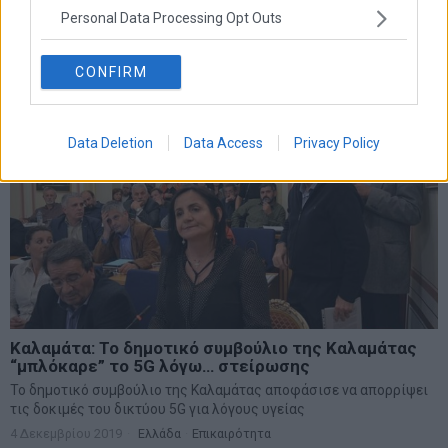
Ο Νίκος Παππάς ανέλαβε να λειτουργήσει ως αυτοφωράκιας στη
Personal Data Processing Opt Outs
χθεσινή συνεδρίαση του Πολιτικού Συμβούλιου του ΣΥΡΙΖΑ
26 Ιουνίου 2020
Παραπολιτικά
·
Πολιτική
CONFIRM
Data Deletion
Data Access
Privacy Policy
Καλαμάτα: Το δημοτικό συμβούλιο της Καλαμάτας
“μπλόκαρε” το 5G λόγω… στείρωσης
Το δημοτικό συμβούλιο της Καλαμάτας αποφάσισε να απορρίψει
τις δοκιμές του δικτύου 5G για λόγους υγείας
4 Δεκεμβρίου 2019
Ελλάδα
·
Επικαιρότητα