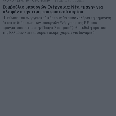
PROMO
·
ΕΥΡΩΠΗ
·
ΟΙΚΟΝΟΜΙΑ
11 Οκτωβρίου 2022
Συμβούλιο υπουργών Ενέργειας: Νέα «μάχη» για
πλαφόν στην τιμή του φυσικού αερίου
Η μείωση του ενεργειακού κόστους θα απασχολήσει τη σημερινή
έκτακτη διάσκεψη των υπουργών Ενέργειας της Ε.Ε. που
πραγματοποιείται στην Πράγα. Στο τραπέζι θα τεθεί η πρόταση
της Ελλάδας και τεσσάρων ακόμη χωρών για δυναμικό