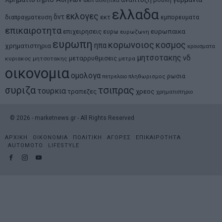
βουλη
αθλητικα
ελλαδα
εκλογες
δντ
εκτ
διαπραγματευση
εμπορευματα
επικαιροτητα
ευρωπαικα
επιχειρησεις
ευρω
ευρωζωνη
ευρωπη
κορωνοιος
κοσμος
ηπα
χρηματιστηρια
κρουσματα
μητσοτακης
νδ
μεταρρυθμισεις
κυριακος μητσοτακης
μετρα
οικονομια
ομολογα
ρωσια
πετρελαιο
πληθωρισμος
συριζα
τσιπρας
τουρκια
τραπεζες
χρεος
χρηματιστηριο
©
2026
- marketnews.gr - All Rights Reserved
ΑΡΧΙΚΗ
ΟΙΚΟΝΟΜΙΑ
ΠΟΛΙΤΙΚΗ
ΑΓΟΡΕΣ
ΕΠΙΚΑΙΡΟΤΗΤΑ
AUTOMOTO
LIFESTYLE