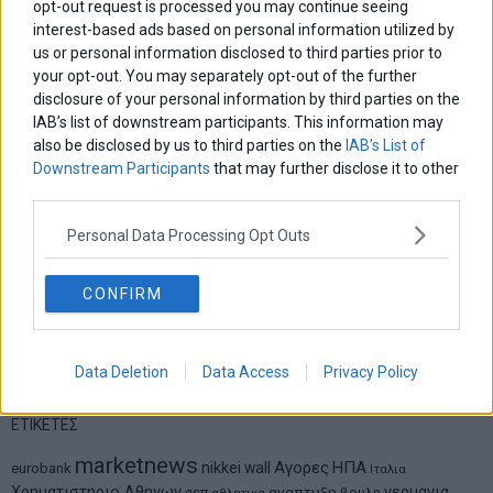
opt-out request is processed you may continue seeing
Η βία κατά των ζώων δεν αντέχει βολικές ερμηνείες
interest-based ads based on personal information utilized by
us or personal information disclosed to third parties prior to
your opt-out. You may separately opt-out of the further
Δημήτρης Καμπουράκης
disclosure of your personal information by third parties on the
Η παγίδα του «δώσε» στη ΔΕΘ και το στοίχημα Μητσοτάκη
IAB’s list of downstream participants. This information may
also be disclosed by us to third parties on the
IAB’s List of
Downstream Participants
that may further disclose it to other
third parties.
Νικόλαος Φουρτζής
Τεχνητή Νοημοσύνη: Η κινητήρια δύναμη της ανάπτυξης,
Personal Data Processing Opt Outs
αλλά και μια πρόκληση για την ασφάλεια των επιχειρήσεων
CONFIRM
Θανάσης Κρητικός
Στις 11/12 το πρώτο ευρωπαϊκό ντέρμπι «αιωνίων»
Data Deletion
Data Access
Privacy Policy
ΕΤΙΚΕΤΕΣ
marketnews
Αγορες
ΗΠΑ
nikkei
wall
eurobank
Ιταλια
Χρηματιστηριο Αθηνων
αναπτυξη
γερμανια
αεπ