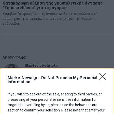
Κατακόρυφη αύξηση της γεωπολιτικής έντασης –
“Σήμα κινδύνου” για τις αγορές
Χαμηλές “πτήσεις” για τις αγορές, καθώς η συναλλακτική
δραστηριότητα παραμένει υποτονική λόγω της Μεγάλης
Εβδομάδας
ΑΡΘΡΟΓΡΑΦΟΙ
Ελευθερία Κούρταλη
Οι «τιμωροί» των ομολόγων επέστρεψαν
MarketNews.gr -
Do Not Process My Personal
Information
Εύη Φραγκάκη
«Αυτό είναι που μένει. Το συναίσθημα που αφήνουμε πίσω
If you wish to opt-out of the sale, sharing to third parties, or
μας»
processing of your personal or sensitive information for
targeted advertising by us, please use the below opt-out
section to confirm your selection. Please note that after your
Σταματίνα Σταματάκου