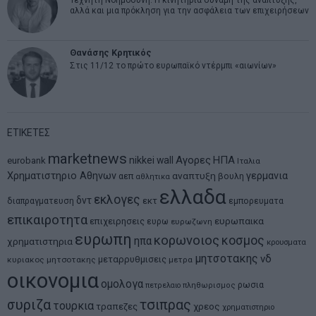
Τεχνητή Νοημοσύνη: Η κινητήρια δύναμη της ανάπτυξης,
αλλά και μια πρόκληση για την ασφάλεια των επιχειρήσεων
Θανάσης Κρητικός
Στις 11/12 το πρώτο ευρωπαϊκό ντέρμπι «αιωνίων»
ΕΤΙΚΕΤΕΣ
marketnews
Αγορες
ΗΠΑ
nikkei
wall
eurobank
Ιταλια
Χρηματιστηριο Αθηνων
αναπτυξη
γερμανια
αεπ
βουλη
αθλητικα
ελλαδα
εκλογες
δντ
εκτ
διαπραγματευση
εμπορευματα
επικαιροτητα
ευρωπαικα
επιχειρησεις
ευρω
ευρωζωνη
ευρωπη
κορωνοιος
κοσμος
ηπα
χρηματιστηρια
κρουσματα
μητσοτακης
νδ
μεταρρυθμισεις
κυριακος μητσοτακης
μετρα
οικονομια
ομολογα
ρωσια
πετρελαιο
πληθωρισμος
συριζα
τσιπρας
τουρκια
τραπεζες
χρεος
χρηματιστηριο