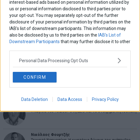
interest-based ads based on personal information utilized by
us or personal information disclosed to third parties prior to
ΑΡΘΡΟΓΡΑΦΟΙ
your opt-out. You may separately opt-out of the further
Ελευθερία Κούρταλη
disclosure of your personal information by third parties on the
Οι «τιμωροί» των ομολόγων επέστρεψαν
IAB’s list of downstream participants. This information may
also be disclosed by us to third parties on the
IAB’s List of
Downstream Participants
that may further disclose it to other
Εύη Φραγκάκη
third parties.
«Αυτό είναι που μένει. Το συναίσθημα που αφήνουμε πίσω
μας»
Personal Data Processing Opt Outs
Σταματίνα Σταματάκου
CONFIRM
Η βία κατά των ζώων δεν αντέχει βολικές ερμηνείες
Data Deletion
Data Access
Privacy Policy
Δημήτρης Καμπουράκης
Η παγίδα του «δώσε» στη ΔΕΘ και το στοίχημα Μητσοτάκη
Νικόλαος Φουρτζής