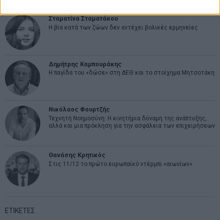
Σταματίνα Σταματάκου
Η βία κατά των ζώων δεν αντέχει βολικές ερμηνείες
Δημήτρης Καμπουράκης
Η παγίδα του «δώσε» στη ΔΕΘ και το στοίχημα Μητσοτάκη
Νικόλαος Φουρτζής
Τεχνητή Νοημοσύνη: Η κινητήρια δύναμη της ανάπτυξης,
αλλά και μια πρόκληση για την ασφάλεια των επιχειρήσεων
Θανάσης Κρητικός
Στις 11/12 το πρώτο ευρωπαϊκό ντέρμπι «αιωνίων»
ΕΤΙΚΕΤΕΣ