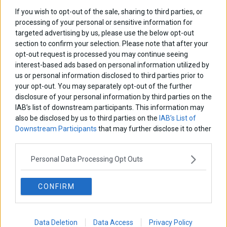
If you wish to opt-out of the sale, sharing to third parties, or
processing of your personal or sensitive information for
targeted advertising by us, please use the below opt-out
section to confirm your selection. Please note that after your
opt-out request is processed you may continue seeing
interest-based ads based on personal information utilized by
us or personal information disclosed to third parties prior to
your opt-out. You may separately opt-out of the further
disclosure of your personal information by third parties on the
IAB’s list of downstream participants. This information may
also be disclosed by us to third parties on the
IAB’s List of
Downstream Participants
that may further disclose it to other
ΑΡΘΡΟΓΡΑΦΟΙ
third parties.
Ελευθερία Κούρταλη
Personal Data Processing Opt Outs
Οι «τιμωροί» των ομολόγων επέστρεψαν
CONFIRM
Εύη Φραγκάκη
«Αυτό είναι που μένει. Το συναίσθημα που αφήνουμε πίσω
μας»
Data Deletion
Data Access
Privacy Policy