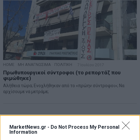
HOME
·
ΜΗ ΑΝΑΓΝΩΣΙΜΑ
·
ΠΟΛΙΤΙΚΗ
7 Ιουλίου 2017
Πρωθυπουργικοί σύντροφοι (το ρεπορτάζ που
φιμώθηκε)
Αλήθεια τώρα; Ενοχλήθηκαν από το «πρώην σύντροφοι»; Να
αρχίσουμε να μετράμε;
MarketNews.gr -
Do Not Process My Personal
Information