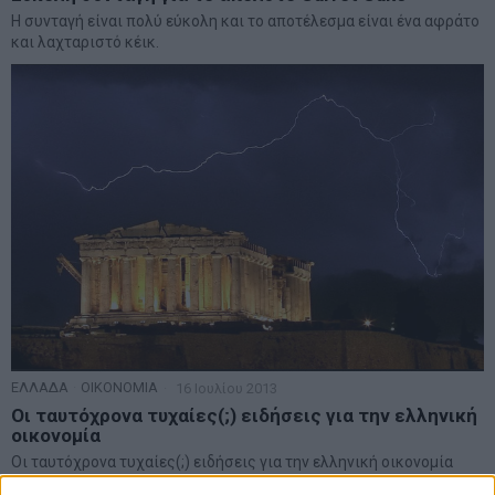
Η συνταγή είναι πολύ εύκολη και το αποτέλεσμα είναι ένα αφράτο
και λαχταριστό κέικ.
ΕΛΛΑΔΑ
·
ΟΙΚΟΝΟΜΙΑ
16 Ιουλίου 2013
Οι ταυτόχρονα τυχαίες(;) ειδήσεις για την ελληνική
οικονομία
Οι ταυτόχρονα τυχαίες(;) ειδήσεις για την ελληνική οικονομία