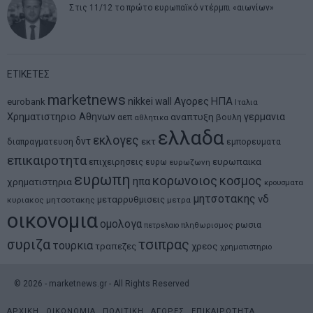
Στις 11/12 το πρώτο ευρωπαϊκό ντέρμπι «αιωνίων»
ΕΤΙΚΕΤΕΣ
marketnews
Αγορες
ΗΠΑ
nikkei
wall
eurobank
Ιταλια
Χρηματιστηριο Αθηνων
αναπτυξη
γερμανια
αεπ
βουλη
αθλητικα
ελλαδα
εκλογες
δντ
εκτ
διαπραγματευση
εμπορευματα
επικαιροτητα
ευρωπαικα
επιχειρησεις
ευρω
ευρωζωνη
ευρωπη
κορωνοιος
κοσμος
ηπα
χρηματιστηρια
κρουσματα
μητσοτακης
νδ
μεταρρυθμισεις
κυριακος μητσοτακης
μετρα
οικονομια
ομολογα
ρωσια
πετρελαιο
πληθωρισμος
συριζα
τσιπρας
τουρκια
τραπεζες
χρεος
χρηματιστηριο
©
2026
- marketnews.gr - All Rights Reserved
ΑΡΧΙΚΗ
ΟΙΚΟΝΟΜΙΑ
ΠΟΛΙΤΙΚΗ
ΑΓΟΡΕΣ
ΕΠΙΚΑΙΡΟΤΗΤΑ