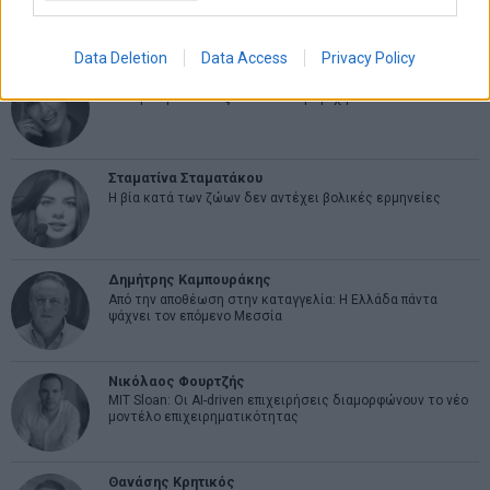
Data Deletion
Data Access
Privacy Policy
Εύη Φραγκάκη
Η αληθινή παιδεία ξεκινά από την ψυχή…
Σταματίνα Σταματάκου
Η βία κατά των ζώων δεν αντέχει βολικές ερμηνείες
Δημήτρης Καμπουράκης
Από την αποθέωση στην καταγγελία: Η Ελλάδα πάντα
ψάχνει τον επόμενο Μεσσία
Νικόλαος Φουρτζής
MIT Sloan: Οι AI-driven επιχειρήσεις διαμορφώνουν το νέο
μοντέλο επιχειρηματικότητας
Θανάσης Κρητικός