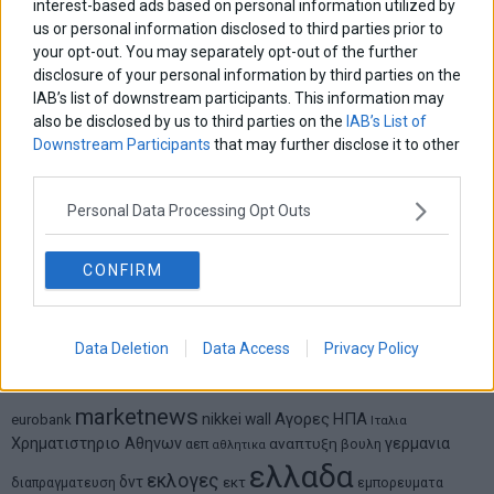
interest-based ads based on personal information utilized by
us or personal information disclosed to third parties prior to
Δημήτρης Καμπουράκης
your opt-out. You may separately opt-out of the further
Από την αποθέωση στην καταγγελία: Η Ελλάδα πάντα
disclosure of your personal information by third parties on the
ψάχνει τον επόμενο Μεσσία
IAB’s list of downstream participants. This information may
also be disclosed by us to third parties on the
IAB’s List of
Downstream Participants
that may further disclose it to other
Νικόλαος Φουρτζής
third parties.
MIT Sloan: Οι AI-driven επιχειρήσεις διαμορφώνουν το νέο
μοντέλο επιχειρηματικότητας
Personal Data Processing Opt Outs
Θανάσης Κρητικός
CONFIRM
Στις 11/12 το πρώτο ευρωπαϊκό ντέρμπι «αιωνίων»
Data Deletion
Data Access
Privacy Policy
ΕΤΙΚΕΤΕΣ
marketnews
Αγορες
ΗΠΑ
nikkei
wall
eurobank
Ιταλια
Χρηματιστηριο Αθηνων
αναπτυξη
γερμανια
αεπ
βουλη
αθλητικα
ελλαδα
εκλογες
δντ
εκτ
διαπραγματευση
εμπορευματα