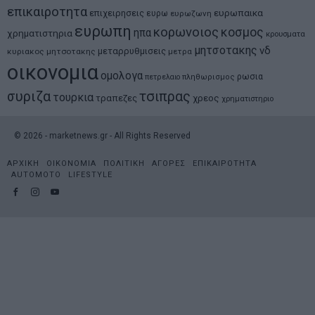
επικαιροτητα
ευρωπαικα
επιχειρησεις
ευρω
ευρωζωνη
ευρωπη
κορωνοιος
κοσμος
ηπα
χρηματιστηρια
κρουσματα
μητσοτακης
νδ
μεταρρυθμισεις
κυριακος μητσοτακης
μετρα
οικονομια
ομολογα
ρωσια
πετρελαιο
πληθωρισμος
συριζα
τσιπρας
τουρκια
τραπεζες
χρεος
χρηματιστηριο
©
2026
- marketnews.gr - All Rights Reserved
ΑΡΧΙΚΗ
ΟΙΚΟΝΟΜΙΑ
ΠΟΛΙΤΙΚΗ
ΑΓΟΡΕΣ
ΕΠΙΚΑΙΡΟΤΗΤΑ
AUTOMOTO
LIFESTYLE