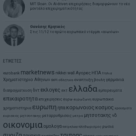
MIT Sloan: Οι AI-driven επιχειρήσεις διαμορφώνουν το νέο
μοντέλο επιχειρηματικότητας
Θανάσης Κρητικός
Στις 11/12 το πρώτο ευρωπαϊκό ντέρμπι «αιωνίων»
ΕΤΙΚΕΤΕΣ
marketnews
Αγορες
ΗΠΑ
nikkei
wall
eurobank
Ιταλια
Χρηματιστηριο Αθηνων
αναπτυξη
γερμανια
αεπ
βουλη
αθλητικα
ελλαδα
εκλογες
δντ
εκτ
διαπραγματευση
εμπορευματα
επικαιροτητα
ευρωπαικα
επιχειρησεις
ευρω
ευρωζωνη
ευρωπη
κορωνοιος
κοσμος
ηπα
χρηματιστηρια
κρουσματα
μητσοτακης
νδ
μεταρρυθμισεις
κυριακος μητσοτακης
μετρα
οικονομια
ομολογα
ρωσια
πετρελαιο
πληθωρισμος
συριζα
τσιπρας
τουρκια
τραπεζες
χρεος
χρηματιστηριο