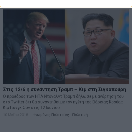
11 Ιουνίου 2018
Επικαιρότητα
·
Κόσμος
Στις 12/6 η συνάντηση Τραμπ – Κιμ στη Σιγκαπούρη
Ο πρόεδρος των ΗΠΑ Ντόναλντ Τραμπ δήλωσε με ανάρτησή του
στο Twitter ότι θα συναντηθεί με τον ηγέτη της Βόρειας Κορέας
Κιμ Γιονγκ Ουν στις 12 Ιουνίου
10 Μαΐου 2018
Ηνωμένες Πολιτείες
·
Πολιτική