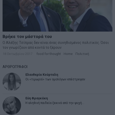
Βρήκε τον μάστορά του
Ο Αλέξης Τσίπρας δεν είναι ένας συνηθισμένος πολιτικός. Όσοι
τον γνωρίζουν από κοντά το ξέρουν
18 Οκτωβρίου 2017
food for thought
·
Home
·
Πολιτική
ΑΡΘΡΟΓΡΑΦΟΙ
Ελευθερία Κούρταλη
Οι «τιμωροί» των ομολόγων επέστρεψαν
Εύη Φραγκάκη
Η αληθινή παιδεία ξεκινά από την ψυχή…