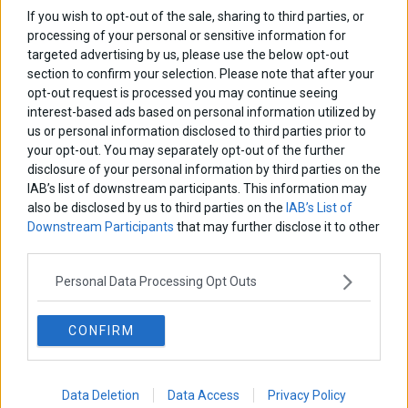
Στις 7/12 η επίσκεψη Τσίπρα στην Μόσχα
If you wish to opt-out of the sale, sharing to third parties, or
Για τις 7 Δεκεμβρίου ορίζεται τελικά η επίσκεψη του
processing of your personal or sensitive information for
Πρωθυπουργού Αλέξη Τσίπρα στην Μόσχα
targeted advertising by us, please use the below opt-out
12 Οκτωβρίου 2018
Ελλάδα
·
Πολιτική
section to confirm your selection. Please note that after your
opt-out request is processed you may continue seeing
interest-based ads based on personal information utilized by
us or personal information disclosed to third parties prior to
your opt-out. You may separately opt-out of the further
disclosure of your personal information by third parties on the
IAB’s list of downstream participants. This information may
also be disclosed by us to third parties on the
IAB’s List of
Downstream Participants
that may further disclose it to other
third parties.
Personal Data Processing Opt Outs
CONFIRM
Viral… και πάλι οι σωματοφύλακες του Κιμ
Δεκάδες σωματοφύλακες συνοδεύουν τον ηγέτη της Βόρειας
Κορέας, Κιμ Γιονγκ Ουν στη Σιγκαπούρη
Data Deletion
Data Access
Privacy Policy