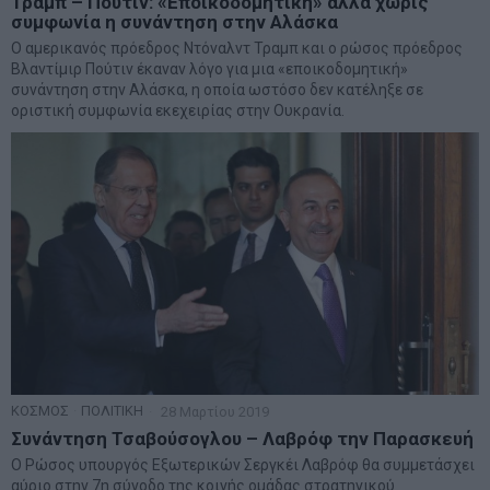
Τραμπ – Πούτιν: «Εποικοδομητική» αλλά χωρίς
συμφωνία η συνάντηση στην Αλάσκα
Ο αμερικανός πρόεδρος Ντόναλντ Τραμπ και ο ρώσος πρόεδρος
Βλαντίμιρ Πούτιν έκαναν λόγο για μια «εποικοδομητική»
συνάντηση στην Αλάσκα, η οποία ωστόσο δεν κατέληξε σε
οριστική συμφωνία εκεχειρίας στην Ουκρανία.
ΚΟΣΜΟΣ
·
ΠΟΛΙΤΙΚΗ
28 Μαρτίου 2019
Συνάντηση Τσαβούσογλου – Λαβρόφ την Παρασκευή
Ο Ρώσος υπουργός Εξωτερικών Σεργκέι Λαβρόφ θα συμμετάσχει
αύριο στην 7η σύνοδο της κοινής ομάδας στρατηγικού