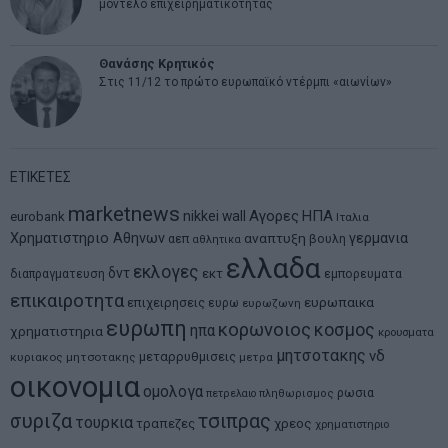
μοντέλο επιχειρηματικότητας
Θανάσης Κρητικός
Στις 11/12 το πρώτο ευρωπαϊκό ντέρμπι «αιωνίων»
ΕΤΙΚΕΤΕΣ
marketnews
Αγορες
ΗΠΑ
nikkei
wall
eurobank
Ιταλια
Χρηματιστηριο Αθηνων
αναπτυξη
γερμανια
αεπ
βουλη
αθλητικα
ελλαδα
εκλογες
δντ
εκτ
διαπραγματευση
εμπορευματα
επικαιροτητα
ευρωπαικα
επιχειρησεις
ευρω
ευρωζωνη
ευρωπη
κορωνοιος
κοσμος
ηπα
χρηματιστηρια
κρουσματα
μητσοτακης
νδ
μεταρρυθμισεις
κυριακος μητσοτακης
μετρα
οικονομια
ομολογα
ρωσια
πετρελαιο
πληθωρισμος
συριζα
τσιπρας
τουρκια
τραπεζες
χρεος
χρηματιστηριο