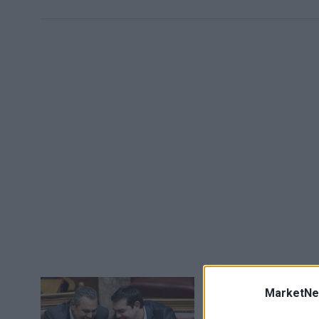
Η ανευθυνότητ
MarketNe
Το τι θα γίνει τελικ