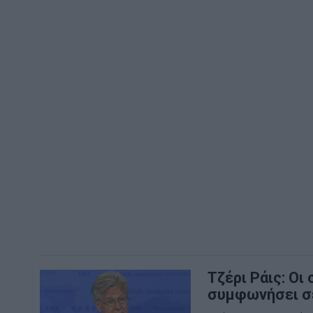
Τζέρι Ράις: Οι
συμφωνήσει σ