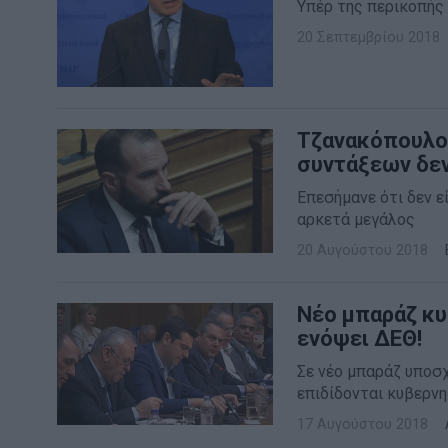
Υπέρ της περικοπής
20 Σεπτεμβρίου 2018
Τζανακόπουλος
συντάξεων δεν
Επεσήμανε ότι δεν ε
αρκετά μεγάλος
20 Αυγούστου 2018
Νέο μπαράζ κυ
ενόψει ΔΕΘ!
Σε νέο μπαράζ υποσ
επιδίδονται κυβερν
17 Αυγούστου 2018