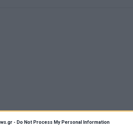
α του Τσίπρα βυθίζει την Ελλάδα
ws.gr -
Do Not Process My Personal Information
ά είναι πολύ δύσκολο να προβλεφθεί. Το πιθανότερο είναι ότι 