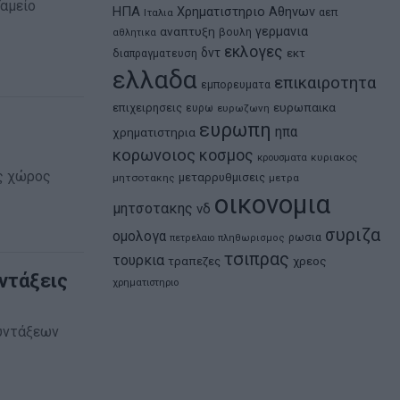
αμείο
ΗΠΑ
Χρηματιστηριο Αθηνων
αεπ
Ιταλια
αναπτυξη
γερμανια
βουλη
αθλητικα
εκλογες
δντ
εκτ
διαπραγματευση
ελλαδα
επικαιροτητα
εμπορευματα
ευρωπαικα
επιχειρησεις
ευρω
ευρωζωνη
ευρωπη
ηπα
χρηματιστηρια
κορωνοιος
κοσμος
κρουσματα
κυριακος
ός χώρος
μεταρρυθμισεις
μητσοτακης
μετρα
οικονομια
μητσοτακης
νδ
συριζα
ομολογα
ρωσια
πετρελαιο
πληθωρισμος
τσιπρας
τουρκια
τραπεζες
χρεος
ντάξεις
χρηματιστηριο
συντάξεων