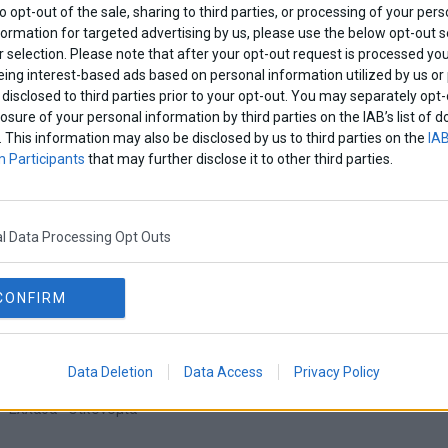
ποια φόρμουλα για την μη περικοπή των συντάξεων
to opt-out of the sale, sharing to third parties, or processing of your pers
formation for targeted advertising by us, please use the below opt-out s
Home
·
Αδιακρίτως
·
Πολιτική
 selection. Please note that after your opt-out request is processed y
eing interest-based ads based on personal information utilized by us or
disclosed to third parties prior to your opt-out. You may separately opt-
losure of your personal information by third parties on the IAB’s list o
ερείς αλλαγές στα συμφωνηθέντα ενόψει ε
. This information may also be disclosed by us to third parties on the
IAB
αγορές»
 Participants
that may further disclose it to other third parties.
νήσει στην μεταρρύθμιση του συνταξιοδοτικού συστήματος, 
 το αν ο Αλέξης Τσίπρας τηρήσει τα συμφωνηθέντα
γορές
·
Ελλάδα
·
Οικονομία
l Data Processing Opt Outs
«Μέτρο άδικο και αντικοινωνικό η περικοπή 
CONFIRM
ντικοινωνικό» χαρακτηρίζει ο υπουργός Εσωτερικών Αλ.Χαρί
Data Deletion
Data Access
Privacy Policy
άξεων
Ελλάδα
·
Οικονομία