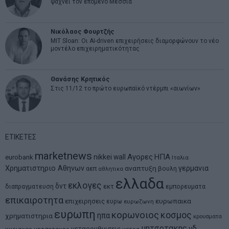
ψάχνει τον επόμενο Μεσσία
Νικόλαος Φουρτζής
MIT Sloan: Οι AI-driven επιχειρήσεις διαμορφώνουν το νέο
μοντέλο επιχειρηματικότητας
Θανάσης Κρητικός
Στις 11/12 το πρώτο ευρωπαϊκό ντέρμπι «αιωνίων»
ΕΤΙΚΕΤΕΣ
marketnews
Αγορες
ΗΠΑ
nikkei
wall
eurobank
Ιταλια
Χρηματιστηριο Αθηνων
αναπτυξη
γερμανια
αεπ
βουλη
αθλητικα
ελλαδα
εκλογες
δντ
εκτ
διαπραγματευση
εμπορευματα
επικαιροτητα
ευρωπαικα
επιχειρησεις
ευρω
ευρωζωνη
ευρωπη
κορωνοιος
κοσμος
ηπα
χρηματιστηρια
κρουσματα
μητσοτακης
νδ
μεταρρυθμισεις
κυριακος μητσοτακης
μετρα