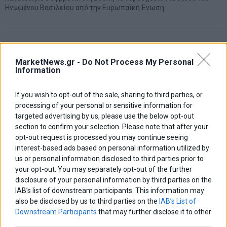
Ηνωμένου Βασιλείου από την Ευρωπαϊκή Ένωση
MarketNews.gr -
Do Not Process My Personal
Information
ΑΡΘΡΟΓΡΑΦΟΙ
Ελευθερία Κούρταλη
If you wish to opt-out of the sale, sharing to third parties, or
Οι «τιμωροί» των ομολόγων επέστρεψαν
processing of your personal or sensitive information for
targeted advertising by us, please use the below opt-out
section to confirm your selection. Please note that after your
opt-out request is processed you may continue seeing
Εύη Φραγκάκη
interest-based ads based on personal information utilized by
Η αληθινή παιδεία ξεκινά από την ψυχή…
us or personal information disclosed to third parties prior to
your opt-out. You may separately opt-out of the further
disclosure of your personal information by third parties on the
Σταματίνα Σταματάκου
IAB’s list of downstream participants. This information may
Η βία κατά των ζώων δεν αντέχει βολικές ερμηνείες
also be disclosed by us to third parties on the
IAB’s List of
Downstream Participants
that may further disclose it to other
third parties.