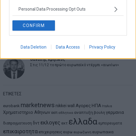
Δημήτρης Καμπουράκης
Personal Data Processing Opt Outs
Από την αποθέωση στην καταγγελία: Η Ελλάδα πάντα
ψάχνει τον επόμενο Μεσσία
CONFIRM
Νικόλαος Φουρτζής
MIT Sloan: Οι AI-driven επιχειρήσεις διαμορφώνουν το νέο
μοντέλο επιχειρηματικότητας
Data Deletion
Data Access
Privacy Policy
Θανάσης Κρητικός
Στις 11/12 το πρώτο ευρωπαϊκό ντέρμπι «αιωνίων»
ΕΤΙΚΕΤΕΣ
marketnews
Αγορες
ΗΠΑ
nikkei
wall
eurobank
Ιταλια
Χρηματιστηριο Αθηνων
αναπτυξη
γερμανια
αεπ
βουλη
αθλητικα
ελλαδα
εκλογες
δντ
εκτ
διαπραγματευση
εμπορευματα
επικαιροτητα
ευρωπαικα
επιχειρησεις
ευρω
ευρωζωνη