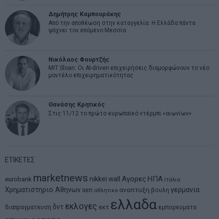
Δημήτρης Καμπουράκης
Από την αποθέωση στην καταγγελία: Η Ελλάδα πάντα
ψάχνει τον επόμενο Μεσσία
Νικόλαος Φουρτζής
MIT Sloan: Οι AI-driven επιχειρήσεις διαμορφώνουν το νέο
μοντέλο επιχειρηματικότητας
Θανάσης Κρητικός
Στις 11/12 το πρώτο ευρωπαϊκό ντέρμπι «αιωνίων»
ΕΤΙΚΕΤΕΣ
marketnews
Αγορες
ΗΠΑ
nikkei
wall
eurobank
Ιταλια
Χρηματιστηριο Αθηνων
αναπτυξη
γερμανια
αεπ
βουλη
αθλητικα
ελλαδα
εκλογες
δντ
εκτ
διαπραγματευση
εμπορευματα