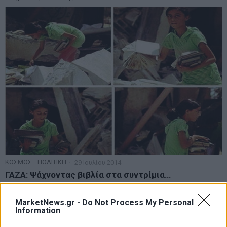
ΚΟΣΜΟΣ
·
ΠΟΛΙΤΙΚΗ
29 Ιουλίου 2014
ΓΑΖΑ: Ψάχνοντας βιβλία στα συντρίμια…
Μια εικόνα που μπορεί να κάνει και τον πιο σκληρό άνθρωπο να
"λυγίσει".
MarketNews.gr -
Do Not Process My Personal
Information