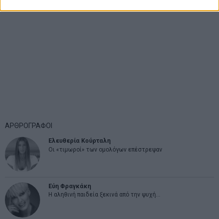
ΑΡΘΡΟΓΡΑΦΟΙ
Ελευθερία Κούρταλη
Οι «τιμωροί» των ομολόγων επέστρεψαν
Εύη Φραγκάκη
Η αληθινή παιδεία ξεκινά από την ψυχή…