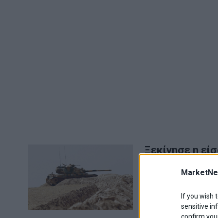
Ξεκίνησε η εί
Μια αυτοκινητοπομπ
MarketNe
θύλακα του Αφρίν σ
20 Φεβρουαρίου 2018
If you wish 
sensitive in
confirm your