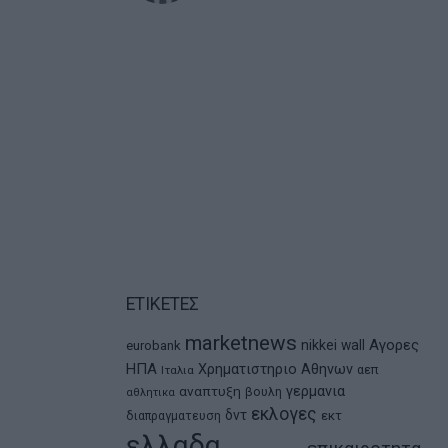
ΕΤΙΚΕΤΕΣ
marketnews
Αγορες
nikkei
wall
eurobank
ΗΠΑ
Χρηματιστηριο Αθηνων
αεπ
Ιταλια
αναπτυξη
γερμανια
βουλη
αθλητικα
εκλογες
δντ
εκτ
διαπραγματευση
ελλαδα