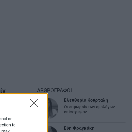
ίν
ΑΡΘΡΟΓΡΑΦΟΙ
υρδικό
Ελευθερία Κούρταλη
Οι «τιμωροί» των ομολόγων
επέστρεψαν
onal or
ection to
Εύη Φραγκάκη
ou may