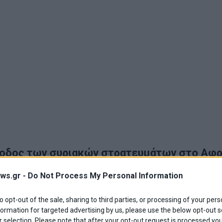
σοδος των συριακών στρατευμάτων στο Αφρ
ή που μεταφέρει φιλοκυβερνητικούς μαχητές μπήκε στον κο
ws.gr -
Do Not Process My Personal Information
ήμερα
Επικαιρότητα
·
Κόσμος
to opt-out of the sale, sharing to third parties, or processing of your pers
formation for targeted advertising by us, please use the below opt-out s
 selection. Please note that after your opt-out request is processed y