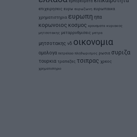
επικαιροτητα
εμπορευματα
ευρωπαικα
επιχειρησεις
ευρω
ευρωζωνη
ευρωπη
ηπα
χρηματιστηρια
κορωνοιος
κοσμος
κρουσματα
κυριακος
μεταρρυθμισεις
μητσοτακης
μετρα
οικονομια
μητσοτακης
νδ
συριζα
ομολογα
ρωσια
πετρελαιο
πληθωρισμος
τσιπρας
τουρκια
τραπεζες
χρεος
χρηματιστηριο