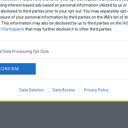
eing interest-based ads based on personal information utilized by us or
ωση της παλιάς πόλης της Ράκα από το ΙΚ
disclosed to third parties prior to your opt-out. You may separately opt-
ούρδοι και Σύροι αντάρτες
losure of your personal information by third parties on the IAB’s list o
. This information may also be disclosed by us to third parties on the
IAB
ης παλιάς πόλης της Ράκα από το Ισλαμικό Κράτος ανακοίνω
 Participants
that may further disclose it to other third parties.
ντάρτες που υποστηρίζονται από τις Ηνωμένες Πολιτείες
Επικαιρότητα
·
Κόσμος
l Data Processing Opt Outs
δια στον Πειραιά μεταξύ Σύρων-Αφγανών τη
CONFIRM
τον Πειραιά μεταξύ Σύρων-Αφγανών τη νύχτα - 8 τραυματίες
λάδα
·
Πολιτική
Data Deletion
Data Access
Privacy Policy