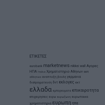
ΕΤΙΚΕΤΕΣ
marketnews
Αγορες
nikkei
wall
eurobank
ΗΠΑ
Χρηματιστηριο Αθηνων
αεπ
Ιταλια
αναπτυξη
γερμανια
βουλη
αθλητικα
εκλογες
δντ
εκτ
διαπραγματευση
ελλαδα
επικαιροτητα
εμπορευματα
ευρωπαικα
επιχειρησεις
ευρω
ευρωζωνη
ευρωπη
ηπα
χρηματιστηρια