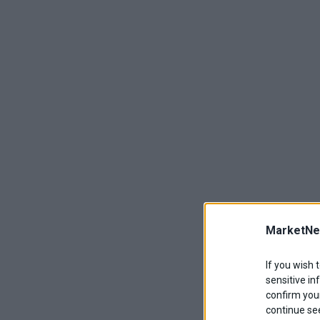
MarketNe
If you wish 
sensitive in
confirm your
continue se