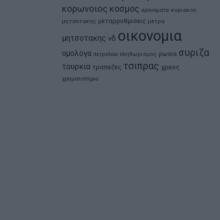
κορωνοιος
κοσμος
κρουσματα
κυριακος
μεταρρυθμισεις
μητσοτακης
μετρα
οικονομια
μητσοτακης
νδ
συριζα
ομολογα
ρωσια
πετρελαιο
πληθωρισμος
τσιπρας
τουρκια
τραπεζες
χρεος
χρηματιστηριο