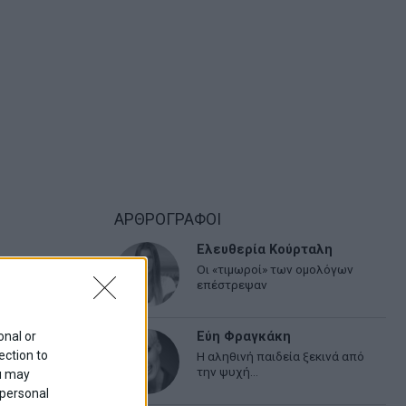
ΑΡΘΡΟΓΡΑΦΟΙ
Ελευθερία Κούρταλη
Οι «τιμωροί» των ομολόγων
επέστρεψαν
onal or
Εύη Φραγκάκη
ection to
Η αληθινή παιδεία ξεκινά από
την ψυχή…
ou may
 personal