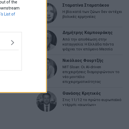
out of the
Σταματίνα Σταματάκου
f downstream
Η βία κατά των ζώων δεν αντέχει
’s List of
βολικές ερμηνείες
Δημήτρης Καμπουράκης
Από την αποθέωση στην
καταγγελία: Η Ελλάδα πάντα
ψάχνει τον επόμενο Μεσσία
Νικόλαος Φουρτζής
MIT Sloan: Οι AI-driven
επιχειρήσεις διαμορφώνουν το
νέο μοντέλο
επιχειρηματικότητας
Θανάσης Κρητικός
Στις 11/12 το πρώτο ευρωπαϊκό
ντέρμπι «αιωνίων»