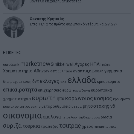
μοντέλο επιχειρηματικότητας
Θανάσης Κρητικός
Στις 11/12 το πρώτο ευρωπαϊκό ντέρμπι «αιωνίων»
ΕΤΙΚΕΤΕΣ
marketnews
Αγορες
ΗΠΑ
nikkei
wall
eurobank
Ιταλια
Χρηματιστηριο Αθηνων
αναπτυξη
γερμανια
αεπ
βουλη
αθλητικα
ελλαδα
εκλογες
δντ
εκτ
διαπραγματευση
εμπορευματα
επικαιροτητα
ευρωπαικα
επιχειρησεις
ευρω
ευρωζωνη
ευρωπη
κορωνοιος
κοσμος
ηπα
χρηματιστηρια
κρουσματα
μητσοτακης
νδ
μεταρρυθμισεις
κυριακος μητσοτακης
μετρα
οικονομια
ομολογα
ρωσια
πετρελαιο
πληθωρισμος
συριζα
τσιπρας
τουρκια
τραπεζες
χρεος
χρηματιστηριο