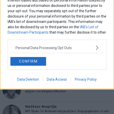
interest-based ads based on personal information utilized by
ΑΡΘΡΟΓΡΑΦΟΙ
us or personal information disclosed to third parties prior to
your opt-out. You may separately opt-out of the further
Ελευθερία Κούρταλη
disclosure of your personal information by third parties on the
Οι «τιμωροί» των ομολόγων επέστρεψαν
IAB’s list of downstream participants. This information may
also be disclosed by us to third parties on the
IAB’s List of
Downstream Participants
that may further disclose it to other
Εύη Φραγκάκη
third parties.
Η αληθινή παιδεία ξεκινά από την ψυχή…
Personal Data Processing Opt Outs
Σταματίνα Σταματάκου
CONFIRM
Η βία κατά των ζώων δεν αντέχει βολικές ερμηνείες
Data Deletion
Data Access
Privacy Policy
Δημήτρης Καμπουράκης
Από την αποθέωση στην καταγγελία: Η Ελλάδα πάντα
ψάχνει τον επόμενο Μεσσία
Νικόλαος Φουρτζής
MIT Sloan: Οι AI-driven επιχειρήσεις διαμορφώνουν το νέο