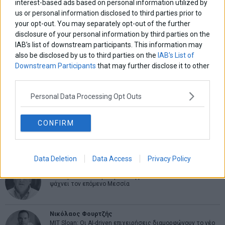
interest-based ads based on personal information utilized by
ΑΡΘΡΟΓΡΑΦΟΙ
us or personal information disclosed to third parties prior to
your opt-out. You may separately opt-out of the further
Ελευθερία Κούρταλη
disclosure of your personal information by third parties on the
Οι «τιμωροί» των ομολόγων επέστρεψαν
IAB’s list of downstream participants. This information may
also be disclosed by us to third parties on the
IAB’s List of
Downstream Participants
that may further disclose it to other
Εύη Φραγκάκη
third parties.
Η αληθινή παιδεία ξεκινά από την ψυχή…
Personal Data Processing Opt Outs
Σταματίνα Σταματάκου
CONFIRM
Η βία κατά των ζώων δεν αντέχει βολικές ερμηνείες
Data Deletion
Data Access
Privacy Policy
Δημήτρης Καμπουράκης
Από την αποθέωση στην καταγγελία: Η Ελλάδα πάντα
ψάχνει τον επόμενο Μεσσία
Νικόλαος Φουρτζής
MIT Sloan: Οι AI-driven επιχειρήσεις διαμορφώνουν το νέο