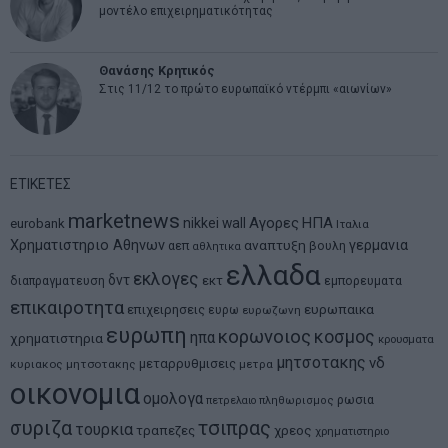
μοντέλο επιχειρηματικότητας
Θανάσης Κρητικός
Στις 11/12 το πρώτο ευρωπαϊκό ντέρμπι «αιωνίων»
ΕΤΙΚΕΤΕΣ
marketnews
Αγορες
ΗΠΑ
nikkei
wall
eurobank
Ιταλια
Χρηματιστηριο Αθηνων
αναπτυξη
γερμανια
αεπ
βουλη
αθλητικα
ελλαδα
εκλογες
δντ
εκτ
διαπραγματευση
εμπορευματα
επικαιροτητα
ευρωπαικα
επιχειρησεις
ευρω
ευρωζωνη
ευρωπη
κορωνοιος
κοσμος
ηπα
χρηματιστηρια
κρουσματα
μητσοτακης
νδ
μεταρρυθμισεις
κυριακος μητσοτακης
μετρα
οικονομια
ομολογα
ρωσια
πετρελαιο
πληθωρισμος
συριζα
τσιπρας
τουρκια
τραπεζες
χρεος
χρηματιστηριο