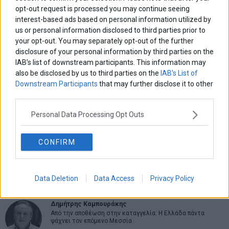
opt-out request is processed you may continue seeing
interest-based ads based on personal information utilized by
us or personal information disclosed to third parties prior to
your opt-out. You may separately opt-out of the further
ΑΡΘΡΟΓΡΑΦΟΙ
disclosure of your personal information by third parties on the
Ελευθερία Κούρταλη
IAB’s list of downstream participants. This information may
Οι «τιμωροί» των ομολόγων επέστρεψαν
also be disclosed by us to third parties on the
IAB’s List of
Downstream Participants
that may further disclose it to other
third parties.
Εύη Φραγκάκη
Personal Data Processing Opt Outs
Η αληθινή παιδεία ξεκινά από την ψυχή…
CONFIRM
Σταματίνα Σταματάκου
Η βία κατά των ζώων δεν αντέχει βολικές ερμηνείες
Data Deletion
Data Access
Privacy Policy
Δημήτρης Καμπουράκης
Από την αποθέωση στην καταγγελία: Η Ελλάδα πάντα
ψάχνει τον επόμενο Μεσσία