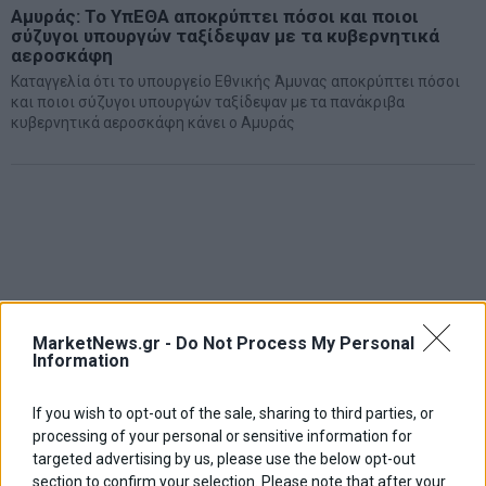
Αμυράς: Το ΥπΕΘΑ αποκρύπτει πόσοι και ποιοι
σύζυγοι υπουργών ταξίδεψαν με τα κυβερνητικά
αεροσκάφη
Καταγγελία ότι το υπουργείο Εθνικής Άμυνας αποκρύπτει πόσοι
και ποιοι σύζυγοι υπουργών ταξίδεψαν με τα πανάκριβα
κυβερνητικά αεροσκάφη κάνει ο Αμυράς
MarketNews.gr -
Do Not Process My Personal
Information
If you wish to opt-out of the sale, sharing to third parties, or
processing of your personal or sensitive information for
targeted advertising by us, please use the below opt-out
section to confirm your selection. Please note that after your