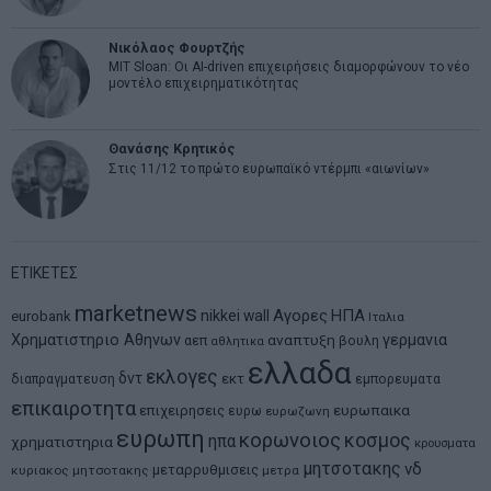
Νικόλαος Φουρτζής
MIT Sloan: Οι AI-driven επιχειρήσεις διαμορφώνουν το νέο
μοντέλο επιχειρηματικότητας
Θανάσης Κρητικός
Στις 11/12 το πρώτο ευρωπαϊκό ντέρμπι «αιωνίων»
ΕΤΙΚΕΤΕΣ
marketnews
Αγορες
ΗΠΑ
nikkei
wall
eurobank
Ιταλια
Χρηματιστηριο Αθηνων
αναπτυξη
γερμανια
αεπ
βουλη
αθλητικα
ελλαδα
εκλογες
δντ
εκτ
διαπραγματευση
εμπορευματα
επικαιροτητα
ευρωπαικα
επιχειρησεις
ευρω
ευρωζωνη
ευρωπη
κορωνοιος
κοσμος
ηπα
χρηματιστηρια
κρουσματα
μητσοτακης
νδ
μεταρρυθμισεις
κυριακος μητσοτακης
μετρα