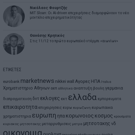
Νικόλαος Φουρτζής
MIT Sloan: Οι AI-driven επιχειρήσεις διαμορφώνουν το νέο
μοντέλο επιχειρηματικότητας
Θανάσης Κρητικός
Στις 11/12 το πρώτο ευρωπαϊκό ντέρμπι «αιωνίων»
ΕΤΙΚΕΤΕΣ
marketnews
Αγορες
ΗΠΑ
nikkei
wall
eurobank
Ιταλια
Χρηματιστηριο Αθηνων
αναπτυξη
γερμανια
αεπ
βουλη
αθλητικα
ελλαδα
εκλογες
δντ
εκτ
διαπραγματευση
εμπορευματα
επικαιροτητα
ευρωπαικα
επιχειρησεις
ευρω
ευρωζωνη
ευρωπη
κορωνοιος
κοσμος
ηπα
χρηματιστηρια
κρουσματα
μητσοτακης
νδ
μεταρρυθμισεις
κυριακος μητσοτακης
μετρα
οικονομια
ομολογα
ρωσια
πετρελαιο
πληθωρισμος