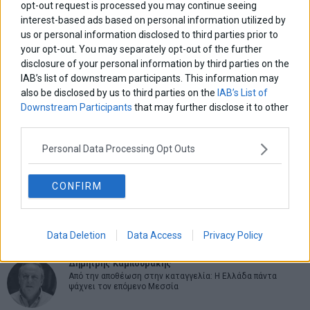
opt-out request is processed you may continue seeing
interest-based ads based on personal information utilized by
us or personal information disclosed to third parties prior to
your opt-out. You may separately opt-out of the further
ΑΡΘΡΟΓΡΑΦΟΙ
disclosure of your personal information by third parties on the
Ελευθερία Κούρταλη
IAB’s list of downstream participants. This information may
Οι «τιμωροί» των ομολόγων επέστρεψαν
also be disclosed by us to third parties on the
IAB’s List of
Downstream Participants
that may further disclose it to other
third parties.
Εύη Φραγκάκη
Η αληθινή παιδεία ξεκινά από την ψυχή…
Personal Data Processing Opt Outs
CONFIRM
Σταματίνα Σταματάκου
Η βία κατά των ζώων δεν αντέχει βολικές ερμηνείες
Data Deletion
Data Access
Privacy Policy
Δημήτρης Καμπουράκης
Από την αποθέωση στην καταγγελία: Η Ελλάδα πάντα
ψάχνει τον επόμενο Μεσσία