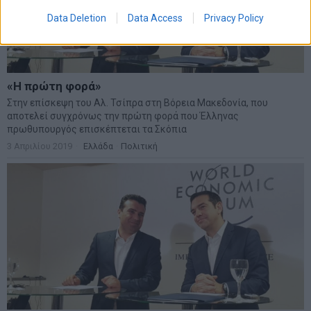
Data Deletion
Data Access
Privacy Policy
«Η πρώτη φορά»
Στην επίσκεψη του Αλ. Τσίπρα στη Βόρεια Μακεδονία, που
αποτελεί συγχρόνως την πρώτη φορά που Έλληνας
πρωθυπουργός επισκέπτεται τα Σκόπια
3 Απριλίου 2019
Ελλάδα
·
Πολιτική