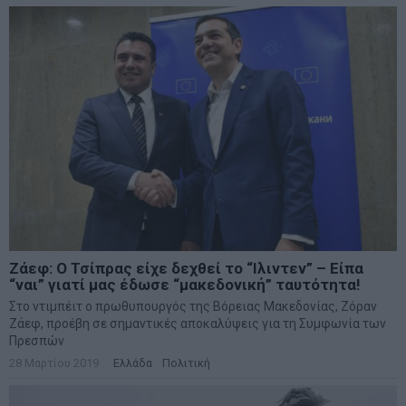
Ζάεφ: Ο Τσίπρας είχε δεχθεί το “Ιλιντεν” – Είπα
“ναι” γιατί μας έδωσε “μακεδονική” ταυτότητα!
Στο ντιμπέιτ ο πρωθυπουργός της Βόρειας Μακεδονίας, Ζόραν
Ζάεφ, προέβη σε σημαντικές αποκαλύψεις για τη Συμφωνία των
Πρεσπών
28 Μαρτίου 2019
Ελλάδα
·
Πολιτική