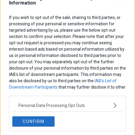
Information
If you wish to opt-out of the sale, sharing to third parties, or
processing of your personal or sensitive information for
targeted advertising by us, please use the below opt-out
section to confirm your selection. Please note that after your
opt-out request is processed you may continue seeing
interest-based ads based on personal information utilized by
us or personal information disclosed to third parties prior to
your opt-out. You may separately opt-out of the further
Γιοχάνες Χαν: Πράσινο φως για τις ενταξιακές
disclosure of your personal information by third parties on the
διαδικασίες της Βόρειας Μακεδονίας
IAB’s list of downstream participants. This information may
"Πράσινο φως" ανάβει η Κομισιόν προκειμένου να ξεκινήσουν οι
also be disclosed by us to third parties on the
IAB’s List of
ενταξιακές διαδικασίες της Βόρειας Μακεδονίας στην
Downstream Participants
that may further disclose it to other
Ευρωπαϊκή Ένωση
third parties.
3 Απριλίου 2019
Κόσμος
·
Πολιτική
Personal Data Processing Opt Outs
CONFIRM