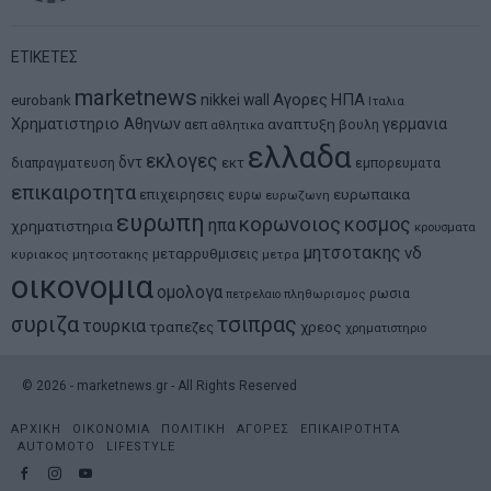
ΕΤΙΚΕΤΕΣ
marketnews
Αγορες
ΗΠΑ
nikkei
wall
eurobank
Ιταλια
Χρηματιστηριο Αθηνων
αναπτυξη
γερμανια
αεπ
βουλη
αθλητικα
ελλαδα
εκλογες
δντ
εκτ
διαπραγματευση
εμπορευματα
επικαιροτητα
ευρωπαικα
επιχειρησεις
ευρω
ευρωζωνη
ευρωπη
κορωνοιος
κοσμος
ηπα
χρηματιστηρια
κρουσματα
μητσοτακης
νδ
μεταρρυθμισεις
κυριακος μητσοτακης
μετρα
οικονομια
ομολογα
ρωσια
πετρελαιο
πληθωρισμος
συριζα
τσιπρας
τουρκια
τραπεζες
χρεος
χρηματιστηριο
©
2026
- marketnews.gr - All Rights Reserved
ΑΡΧΙΚΗ
ΟΙΚΟΝΟΜΙΑ
ΠΟΛΙΤΙΚΗ
ΑΓΟΡΕΣ
ΕΠΙΚΑΙΡΟΤΗΤΑ
AUTOMOTO
LIFESTYLE