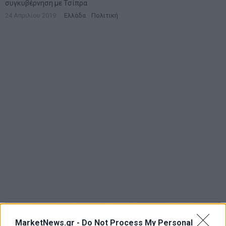
συγκυβέρνηση με Τσίπρα
24 Απριλίου 2019
Ελλάδα
·
Πολιτική
MarketNews.gr -
Do Not Process My Personal