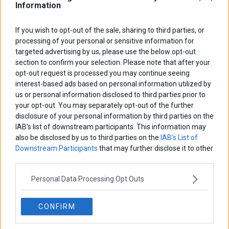
Information
ΑΡΘΡΟΓΡΑΦΟΙ
If you wish to opt-out of the sale, sharing to third parties, or
processing of your personal or sensitive information for
Ελευθερία Κούρταλη
targeted advertising by us, please use the below opt-out
Οι «τιμωροί» των ομολόγων επέστρεψαν
section to confirm your selection. Please note that after your
opt-out request is processed you may continue seeing
interest-based ads based on personal information utilized by
Εύη Φραγκάκη
us or personal information disclosed to third parties prior to
Η αληθινή παιδεία ξεκινά από την ψυχή…
your opt-out. You may separately opt-out of the further
disclosure of your personal information by third parties on the
IAB’s list of downstream participants. This information may
Σταματίνα Σταματάκου
also be disclosed by us to third parties on the
IAB’s List of
Η βία κατά των ζώων δεν αντέχει βολικές ερμηνείες
Downstream Participants
that may further disclose it to other
third parties.
Personal Data Processing Opt Outs
Δημήτρης Καμπουράκης
Από την αποθέωση στην καταγγελία: Η Ελλάδα πάντα
ψάχνει τον επόμενο Μεσσία
CONFIRM