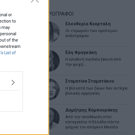
ΑΡΘΡΟΓΡΑΦΟΙ
onal or
ection to
Ελευθερία Κούρταλη
ou may
Οι «τιμωροί» των ομολόγων
 personal
επέστρεψαν
out of the
f downstream
Εύη Φραγκάκη
’s List of
Η αληθινή παιδεία ξεκινά από
την ψυχή…
Σταματίνα Σταματάκου
Η βία κατά των ζώων δεν αντέχει
βολικές ερμηνείες
Δημήτρης Καμπουράκης
Από την αποθέωση στην
καταγγελία: Η Ελλάδα πάντα
ψάχνει τον επόμενο Μεσσία