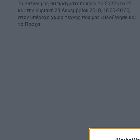
Το Bazaar μας θα πραγματοποιηθεί το Σάββατο 22
και την Κυριακή 23 Δεκεμβρίου 2018, 10:00-20:00,
στον υπέροχο χώρο τέχνης που μας φιλοξένησε και
το Πάσχα