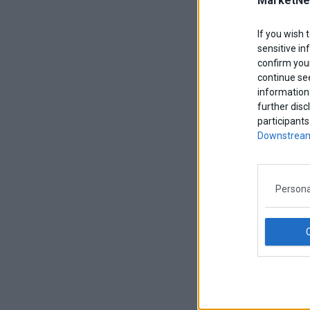
MarketNe
If you wish 
sensitive in
confirm your
continue se
information 
further disc
participants
Downstream
Persona