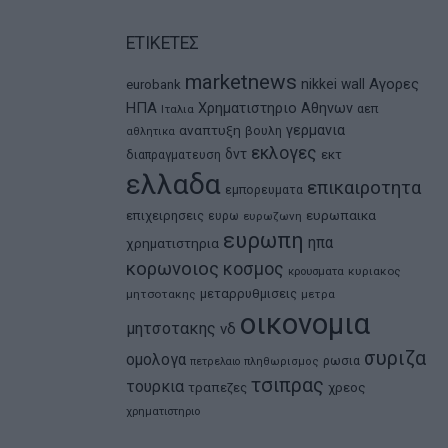
ΕΤΙΚΕΤΕΣ
marketnews
Αγορες
nikkei
wall
eurobank
ΗΠΑ
Χρηματιστηριο Αθηνων
αεπ
Ιταλια
αναπτυξη
γερμανια
βουλη
αθλητικα
εκλογες
δντ
εκτ
διαπραγματευση
ελλαδα
επικαιροτητα
εμπορευματα
ευρωπαικα
επιχειρησεις
ευρω
ευρωζωνη
ευρωπη
ηπα
χρηματιστηρια
κορωνοιος
κοσμος
κρουσματα
κυριακος
μεταρρυθμισεις
μητσοτακης
μετρα
οικονομια
μητσοτακης
νδ
συριζα
ομολογα
ρωσια
πετρελαιο
πληθωρισμος
τσιπρας
τουρκια
τραπεζες
χρεος
χρηματιστηριο