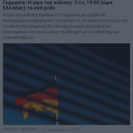
Γερμανία- Η ώρα της κάλπης: Στις 19:00 (ώρα
Ελλάδας) τα exit polls
Η ώρα της κάλπης έφθασε στη Γερμανία, με σχεδόν 60
εκατομμύρια ψηφοφόρους να καλούνται να αποφασίσουν για την
σύνθεση της επόμενης Bundestag, εν μέσω εσωτερικών
οικονομικών και κοινωνικών προβλημάτων και παγκόσμιων
ανακατατάξεων.
ΕΥΡΩΠΗ
·
ΠΟΛΙΤΙΚΗ
21 Φεβρουαρίου 2025