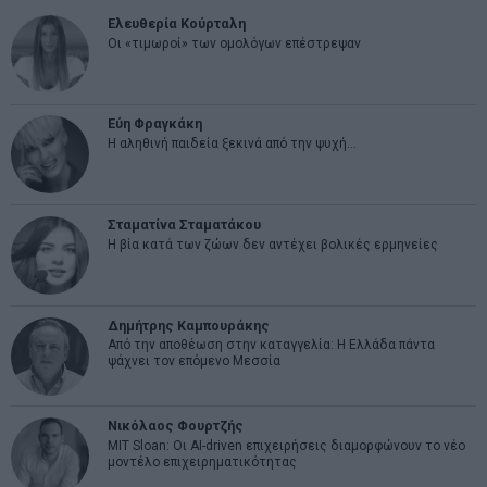
Ελευθερία Κούρταλη
Οι «τιμωροί» των ομολόγων επέστρεψαν
Εύη Φραγκάκη
Η αληθινή παιδεία ξεκινά από την ψυχή…
Σταματίνα Σταματάκου
Η βία κατά των ζώων δεν αντέχει βολικές ερμηνείες
Δημήτρης Καμπουράκης
Από την αποθέωση στην καταγγελία: Η Ελλάδα πάντα
ψάχνει τον επόμενο Μεσσία
Νικόλαος Φουρτζής
MIT Sloan: Οι AI-driven επιχειρήσεις διαμορφώνουν το νέο
μοντέλο επιχειρηματικότητας