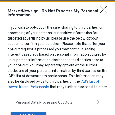
MarketNews.gr -
Do Not Process My Personal
Information
If you wish to opt-out of the sale, sharing to third parties, or
processing of your personal or sensitive information for
targeted advertising by us, please use the below opt-out
section to confirm your selection. Please note that after your
opt-out request is processed you may continue seeing
interest-based ads based on personal information utilized by
us or personal information disclosed to third parties prior to
your opt-out. You may separately opt-out of the further
disclosure of your personal information by third parties on the
IAB’s list of downstream participants. This information may
also be disclosed by us to third parties on the
IAB’s List of
Η ηγεσία του SPD συζητά τα επόμενα βήματα
Downstream Participants
that may further disclose it to other
Προς προσωρινή προεδρία τριών προσώπων προσανατολίζονται
third parties.
οι γερμανοί Σοσιαλδημοκράτες
3 Ιουνίου 2019
Ευρώπη
·
Πολιτική
Personal Data Processing Opt Outs