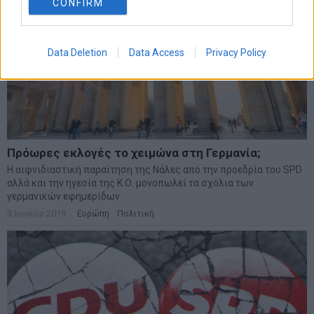
CONFIRM
Data Deletion
Data Access
Privacy Policy
Πρόωρες εκλογές το χειμώνα στη Γερμανία;
Η αιφνιδιαστική παραίτηση της Νάλες από την προεδρία του SPD
αλλά και την ηγεσία της Κ.Ο. μονοπωλεί τα σχόλια των
γερμανικών εφημερίδων
3 Ιουνίου 2019
Ευρώπη
·
Πολιτική