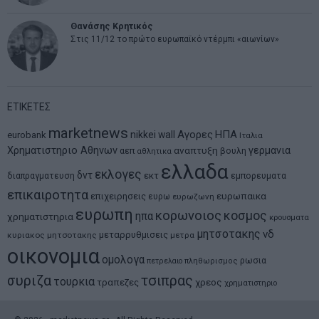
Θανάσης Κρητικός
Στις 11/12 το πρώτο ευρωπαϊκό ντέρμπι «αιωνίων»
ΕΤΙΚΕΤΕΣ
marketnews
Αγορες
ΗΠΑ
nikkei
wall
eurobank
Ιταλια
Χρηματιστηριο Αθηνων
αναπτυξη
γερμανια
αεπ
βουλη
αθλητικα
ελλαδα
εκλογες
δντ
εκτ
διαπραγματευση
εμπορευματα
επικαιροτητα
ευρωπαικα
επιχειρησεις
ευρω
ευρωζωνη
ευρωπη
κορωνοιος
κοσμος
ηπα
χρηματιστηρια
κρουσματα
μητσοτακης
νδ
μεταρρυθμισεις
κυριακος μητσοτακης
μετρα
οικονομια
ομολογα
ρωσια
πετρελαιο
πληθωρισμος
συριζα
τσιπρας
τουρκια
τραπεζες
χρεος
χρηματιστηριο